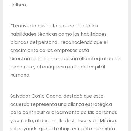
d
Jalisco.
e
J
El convenio busca fortalecer tanto las
a
habilidades técnicas como las habilidades
l
blandas del personal, reconociendo que el
i
crecimiento de las empresas está
s
directamente ligado al desarrollo integral de las
c
personas y al enriquecimiento del capital
o
humano.
Salvador Cosío Gaona, destacó que este
acuerdo representa una alianza estratégica
para contribuir al crecimiento de las personas
y, con ello, al desarrollo de Jalisco y de México,
subrayando que el trabajo conjunto permitirá