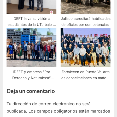
IDEFT lleva su visión a
Jalisco acreditará habilidades
estudiantes de la UTJ bajo el
de oficios por competencias
lema Formar para
Transformar
IDEFT y empresa “Por
Fortalecen en Puerto Vallarta
Derecho y Naturaleza”
las capacitaciones en materia
firman convenio para
turística
Deja un comentario
fortalecer la capacitación
laboral en Jalisco
Tu dirección de correo electrónico no será
publicada.
Los campos obligatorios están marcados