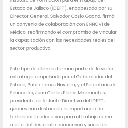
Instituto de Formación para el Trabajo del
T
Estado de Jalisco (IDEFT), encabezado por su
r
Director General, Salvador Cosío Gaona, firmó
a
un convenio de colaboración con ENNOVI de
b
México, reafirmando el compromiso de vincular
a
la capacitación con las necesidades reales del
j
sector productivo.
o
d
e
Este tipo de alianzas forman parte de la visión
l
estratégica impulsada por el Gobernador del
E
Estado, Pablo Lemus Navarro, y el Secretario de
s
Educación, Juan Carlos Flores Miramontes,
t
presidente de la Junta Directiva del IDEFT,
a
quienes han destacado la importancia de
d
fortalecer la educación para el trabajo como
o
motor del desarrollo económico y social de