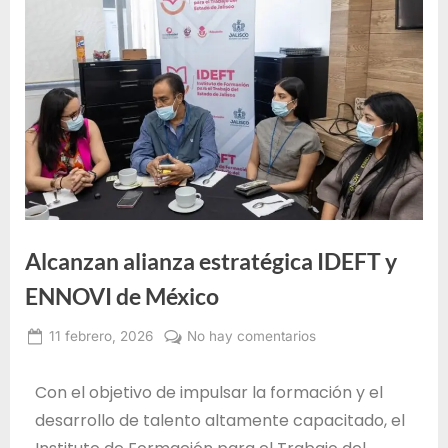
e
F
o
r
m
a
c
i
ó
Alcanzan alianza estratégica IDEFT y
n
p
ENNOVI de México
a
11 febrero, 2026
No hay comentarios
r
Alma
a
Janeth
Con el objetivo de impulsar la formación y el
e
Santos
desarrollo de talento altamente capacitado, el
Jiménez
l