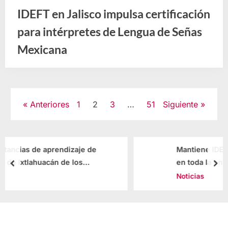
IDEFT en Jalisco impulsa certificación
para intérpretes de Lengua de Señas
Mexicana
Noticias
Paginación
Anteriores
1
2
3
…
51
Siguiente
de
entradas
Mantiene IDEFT solidez y oferta académica
en toda la entidad
prev
nex
Noticias