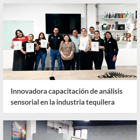
T
r
a
b
a
j
o
d
e
l
Innovadora capacitación de análisis
E
s
sensorial en la industria tequilera
Noticias
t
a
d
o