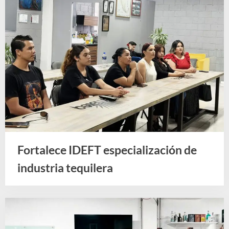
d
e
J
a
l
i
s
c
o
Fortalece IDEFT especialización de
industria tequilera
Noticias