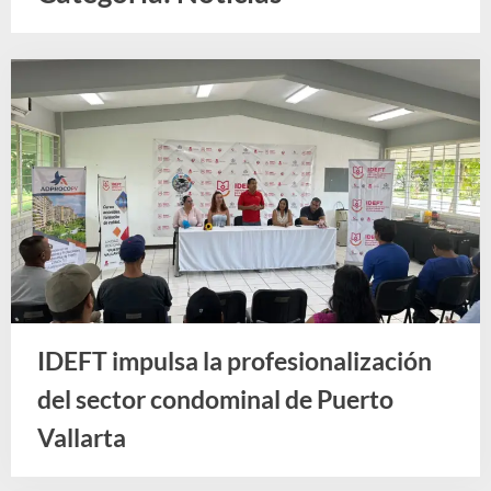
e
F
o
r
m
a
c
i
ó
n
p
a
IDEFT impulsa la profesionalización
r
del sector condominal de Puerto
a
Vallarta
e
Noticias
l