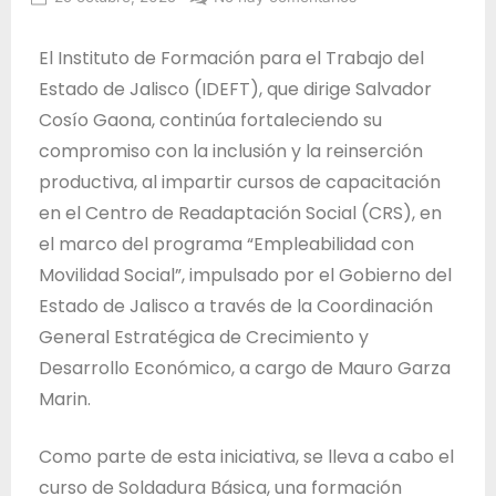
T
Administrador
r
IDEFT
El Instituto de Formación para el Trabajo del
a
Estado de Jalisco (IDEFT), que dirige Salvador
b
Cosío Gaona, continúa fortaleciendo su
a
compromiso con la inclusión y la reinserción
j
productiva, al impartir cursos de capacitación
o
en el Centro de Readaptación Social (CRS), en
d
el marco del programa “Empleabilidad con
e
Movilidad Social”, impulsado por el Gobierno del
l
Estado de Jalisco a través de la Coordinación
E
General Estratégica de Crecimiento y
s
Desarrollo Económico, a cargo de Mauro Garza
t
Marin.
a
d
Como parte de esta iniciativa, se lleva a cabo el
o
curso de Soldadura Básica, una formación