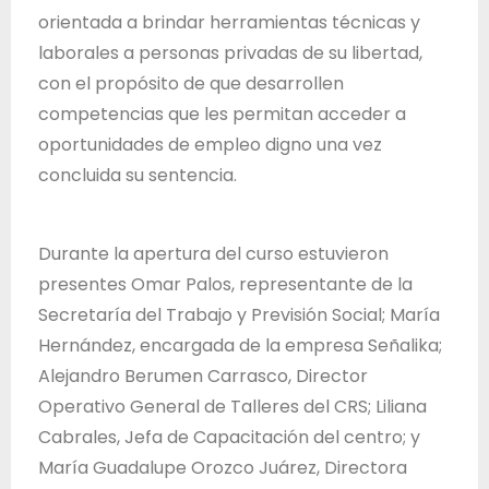
d
orientada a brindar herramientas técnicas y
e
laborales a personas privadas de su libertad,
J
con el propósito de que desarrollen
a
competencias que les permitan acceder a
l
oportunidades de empleo digno una vez
i
concluida su sentencia.
s
c
Durante la apertura del curso estuvieron
o
presentes Omar Palos, representante de la
Secretaría del Trabajo y Previsión Social; María
Hernández, encargada de la empresa Señalika;
Alejandro Berumen Carrasco, Director
Operativo General de Talleres del CRS; Liliana
Cabrales, Jefa de Capacitación del centro; y
María Guadalupe Orozco Juárez, Directora