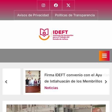
Avisos de Privacidad
Políticas de Transparencia
I
Capacitación
para
n
el
s
Trabajo
t
i
Firma IDEFT convenio con el Ayuntamiento
t
de Ixtlahuacán de los Membrillos
u
Noticias
t
o
d