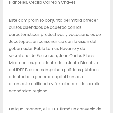
Planteles, Cecilia Carreón Chávez.
d
e
J
Este compromiso conjunto permitirá ofrecer
a
cursos diseñados de acuerdo con las
l
características productivas y vocacionales de
i
Jocotepec, en consonancia con la visión del
s
gobernador Pablo Lemus Navarro y del
c
secretario de Educación, Juan Carlos Flores
o
Miramontes, presidente de la Junta Directiva
del IDEFT, quienes impulsan políticas públicas
orientadas a generar capital humano
altamente calificado y fortalecer el desarrollo
económico regional.
De igual manera, el IDEFT firmó un convenio de