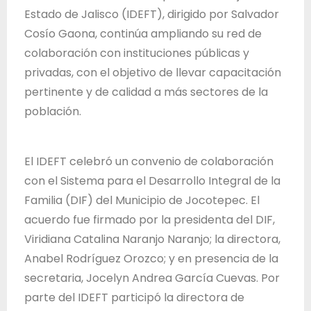
T
Estado de Jalisco (IDEFT), dirigido por Salvador
r
Cosío Gaona, continúa ampliando su red de
a
colaboración con instituciones públicas y
b
privadas, con el objetivo de llevar capacitación
a
pertinente y de calidad a más sectores de la
j
población.
o
d
El IDEFT celebró un convenio de colaboración
e
con el Sistema para el Desarrollo Integral de la
l
Familia (DIF) del Municipio de Jocotepec. El
E
acuerdo fue firmado por la presidenta del DIF,
s
Viridiana Catalina Naranjo Naranjo; la directora,
t
Anabel Rodríguez Orozco; y en presencia de la
a
secretaria, Jocelyn Andrea García Cuevas. Por
d
parte del IDEFT participó la directora de
o