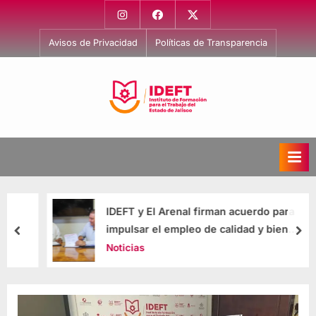
Avisos de Privacidad
Políticas de Transparencia
I
Capacitación
para
n
el
s
Trabajo
t
i
IDEFT y El Arenal firman acuerdo para
t
impulsar el empleo de calidad y bien
u
remunerado
Noticias
t
o
d