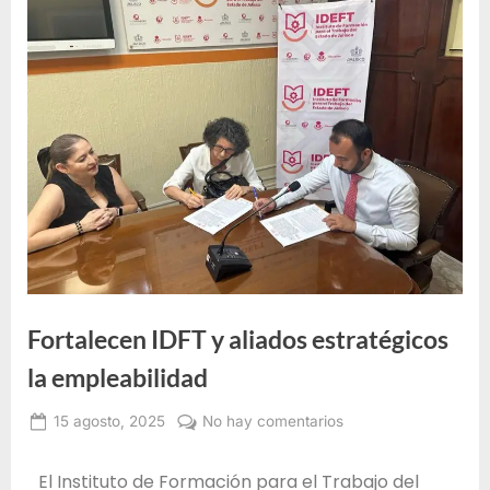
e
F
o
r
m
a
c
i
ó
n
p
Fortalecen IDFT y aliados estratégicos
a
la empleabilidad
r
a
15 agosto, 2025
No hay comentarios
e
Administrador
IDEFT
l
El Instituto de Formación para el Trabajo del