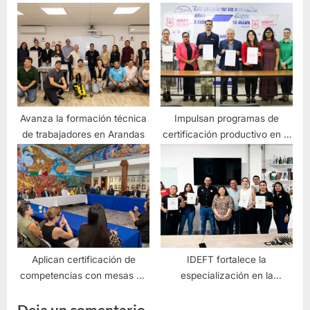
habitantes de varias colonias
125 municipios de Jalisco
Avanza la formación técnica
Impulsan programas de
de trabajadores en Arandas
certificación productivo en el
sector público
Aplican certificación de
IDEFT fortalece la
competencias con mesas de
especialización en la
trabajo en diversos sectores
industria tequilera con curso
Deja un comentario
innovador de Análisis