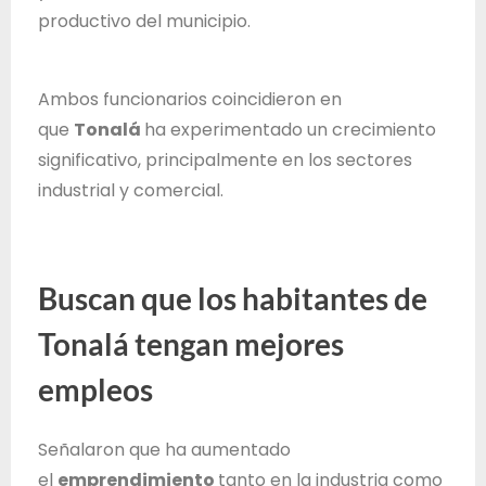
d
productivo del municipio.
e
J
Ambos funcionarios coincidieron en
a
que
Tonalá
ha experimentado un crecimiento
l
significativo, principalmente en los sectores
i
industrial y comercial.
s
c
o
Buscan que los habitantes de
Tonalá tengan mejores
empleos
Señalaron que ha aumentado
el
emprendimiento
tanto en la industria como