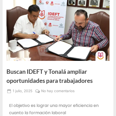
e
F
o
r
m
a
c
i
ó
n
Buscan IDEFT y Tonalá ampliar
p
oportunidades para trabajadores
a
r
1 julio, 2025
No hay comentarios
Administrador
a
IDEFT
e
El objetivo es lograr una mayor eficiencia en
l
cuanto la formación laboral