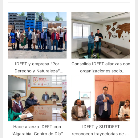
IDEFT y empresa “Por
Consolida IDEFT alianzas con
Derecho y Naturaleza”
organizaciones socio
firman convenio para
productivas
fortalecer la capacitación
laboral en Jalisco
Hace alianza IDEFT con
IDEFT y SUTIDEFT
“Algarabía, Centro de Día”
reconocen trayectorias de 20