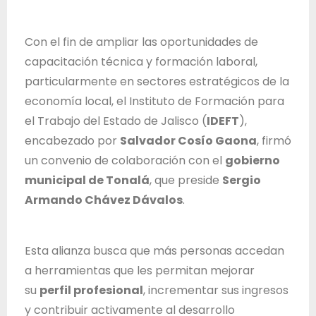
T
r
Con el fin de ampliar las oportunidades de
a
capacitación técnica y formación laboral,
b
particularmente en sectores estratégicos de la
a
economía local, el Instituto de Formación para
j
el Trabajo del Estado de Jalisco (
IDEFT
),
o
encabezado por
Salvador Cosío Gaona
, firmó
d
un convenio de colaboración con el
gobierno
e
municipal de Tonalá
, que preside
Sergio
l
Armando Chávez Dávalos
.
E
s
t
Esta alianza busca que más personas accedan
a
a herramientas que les permitan mejorar
d
su
perfil profesional
, incrementar sus ingresos
o
y contribuir activamente al desarrollo