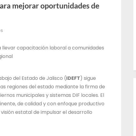
para mejorar oportunidades de
l
T
r
os
a
b
a llevar capacitación laboral a comunidades
a
gional
j
o
d
abajo del Estado de Jalisco (
IDEFT
) sigue
tas regiones del estado mediante la firma de
e
rnos municipales y sistemas DIF locales. El
l
inente, de calidad y con enfoque productivo
E
isión estatal de impulsar el desarrollo
s
t
a