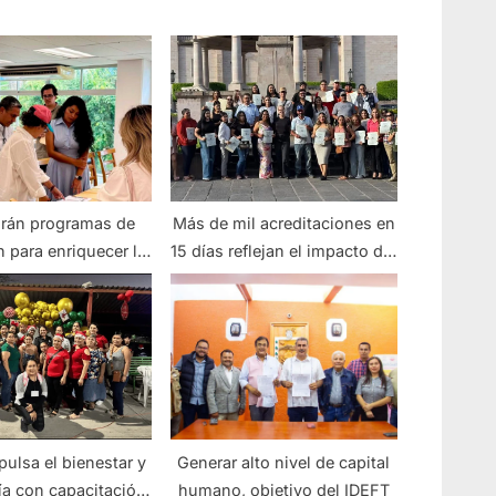
rán programas de
Más de mil acreditaciones en
 para enriquecer la
15 días reflejan el impacto del
erta turística
IDEFT en las regiones de
jalisco
ulsa el bienestar y
Generar alto nivel de capital
a con capacitación
humano, objetivo del IDEFT