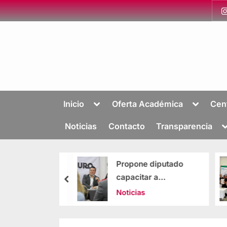
Inicio
Oferta Académica
Cen
Noticias
Contacto
Transparencia
an programa
Propone diputado
mación para
capacitar a
rtistas de
desempleados;
s
Noticias
recibirían beca