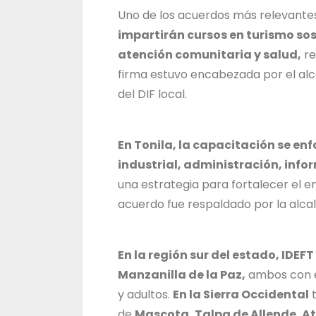
Uno de los acuerdos más relevante
impartirán cursos en turismo so
atención comunitaria y salud,
re
firma estuvo encabezada por el alc
del DIF local.
En Tonila, la capacitación se e
industrial, administración, infor
una estrategia para fortalecer el em
acuerdo fue respaldado por la alcal
En la región sur del estado, IDE
Manzanilla de la Paz,
ambos con e
y adultos.
En la Sierra Occidental
t
de
Mascota, Talpa de Allende, At