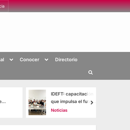
cia
al
Conocer
Directorio
IDEFT: capacitación
e
que impulsa el futuro
n los
de Jalisco
Noticias