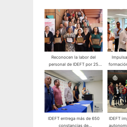
Reconocen la labor del
Impulsa
personal de IDEFT por 25
formación
años de servicio
of
IDEFT entrega más de 650
IDEFT imp
constancias de
autonomí