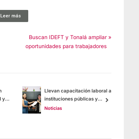
Leer más
Buscan IDEFT y Tonalá ampliar
oportunidades para trabajadores
n
Llevan capacitación laboral a
l y
instituciones públicas y
privadas
Noticias