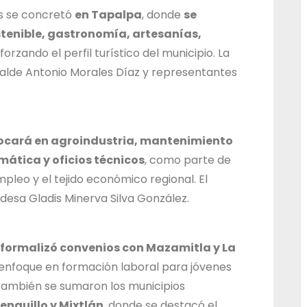
d
s se concretó
en Tapalpa
, donde
se
o
stenible, gastronomía, artesanías,
forzando el perfil turístico del municipio. La
d
alde Antonio Morales Díaz y representantes
e
J
a
l
nfocará en agroindustria, mantenimiento
i
mática y oficios técnicos
, como parte de
s
pleo y el tejido económico regional. El
c
desa Gladis Minerva Silva González.
o
FT formalizó convenios con Mazamitla y La
nfoque en formación laboral para jóvenes
ambién se sumaron los municipios
enguillo y Mixtlán
, donde se destacó el