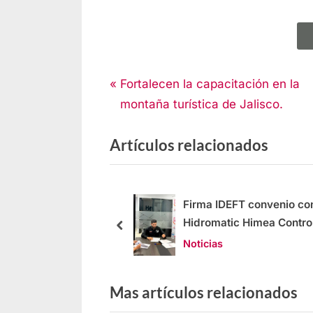
Noticias
Fortalecen la capacitación en la
montaña turística de Jalisco.
Artículos relacionados
uerzos de
Firma IDEFT convenio co
ión para la inclusión
Hidromatic Himea Contro
Equipos
Noticias
Mas artículos relacionados