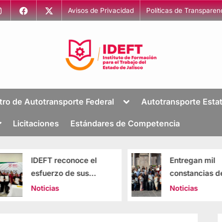
Avisos de Privacidad
Políticas de Transparen
I
Capacitación
para
n
tro de Autotransporte Federal
Autotransporte Estat
el
s
Trabajo
Licitaciones
Estándares de Competencia
t
i
t
IDEFT reconoce el
Entregan mil
u
esfuerzo de sus
constancias d
t
egresados con
capacitación e
Noticias
Noticias
o
entrega de
Altos
constancias y
d