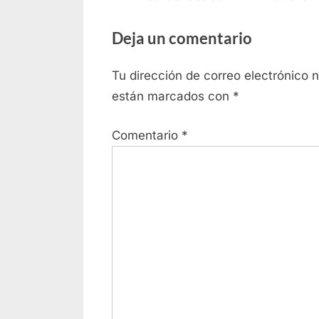
empleabilidad en Puerto
para m
Vallarta
Deja un comentario
Tu dirección de correo electrónico 
están marcados con
*
Comentario
*