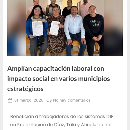
e
F
o
r
m
a
c
i
Amplían capacitación laboral con
ó
n
impacto social en varios municipios
p
estratégicos
a
r
31 marzo, 2026
No hay comentarios
Alma
a
Janeth
Benefician a trabajadores de los sistemas DIF
e
Santos
en Encarnación de Díaz, Tala y Ahualulco del
l
Jiménez