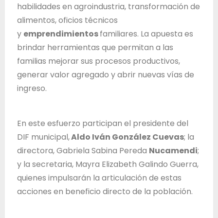
d
habilidades en agroindustria, transformación de
e
alimentos, oficios técnicos
J
y
emprendimientos
familiares. La apuesta es
a
brindar herramientas que permitan a las
l
familias mejorar sus procesos productivos,
i
generar valor agregado y abrir nuevas vías de
s
ingreso.
c
o
En este esfuerzo participan el presidente del
DIF municipal,
Aldo Iván González Cuevas
; la
directora, Gabriela Sabina Pereda
Nucamendi
;
y la secretaria, Mayra Elizabeth Galindo Guerra,
quienes impulsarán la articulación de estas
acciones en beneficio directo de la población.