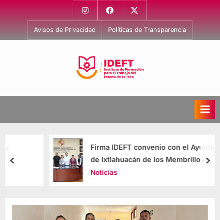
Avisos de Privacidad
Políticas de Transparencia
I
Capacitación
para
n
el
s
Trabajo
t
i
Firma IDEFT convenio con el Ayuntamiento
t
de Ixtlahuacán de los Membrillos
u
Noticias
t
o
d