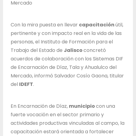
Mercado
T
r
a
Con la mira puesta en llevar
capacitación
útil,
b
pertinente y con impacto real en la vida de las
a
personas, el Instituto de Formación para el
j
Trabajo del Estado de
Jalisco
concretó
o
acuerdos de colaboración con los Sistemas DIF
d
de Encarnación de Díaz, Tala y Ahualulco del
e
Mercado, informó Salvador Cosío Gaona, titular
l
del
IDEFT
.
E
s
t
En Encarnación de Díaz,
municipio
con una
a
fuerte vocación en el sector primario y
d
actividades productivas vinculadas al campo, la
o
capacitación estará orientada a fortalecer