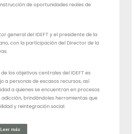
construcción de oportunidades reales de
d
o
d
e
tor general del IDEFT y el presidente de la
J
ano, con la participación del Director de la
a
vas.
l
i
de los objetivos centrales del IDEFT es
s
jo a personas de escasos recursos, así
c
idad a quienes se encuentran en procesos
o
 adicción, brindándoles herramientas que
idad y reintegración social.
Leer más