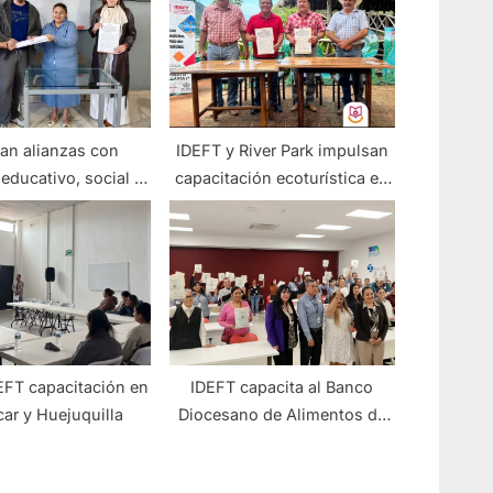
an alianzas con
IDEFT y River Park impulsan
educativo, social y
capacitación ecoturística en
productivo
Puerto Vallarta
EFT capacitación en
IDEFT capacita al Banco
ar y Huejuquilla
Diocesano de Alimentos de
Guadalajara