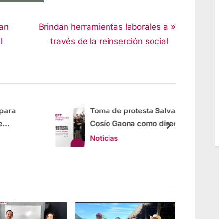
man
Brindan herramientas laborales a
l
través de la reinserción social
Toma de protesta Salvador
Cosío Gaona como director de
IDEFT
Noticias