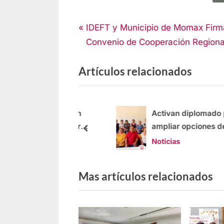
Noticias
IDEFT y Municipio de Momax Fir
Convenio de Cooperación Regiona
Artículos relacionados
 capacitación en
Activan diplomado para
os para preparar
ampliar opciones de
es en general
capacitación laboral
Noticias
Mas artículos relacionados