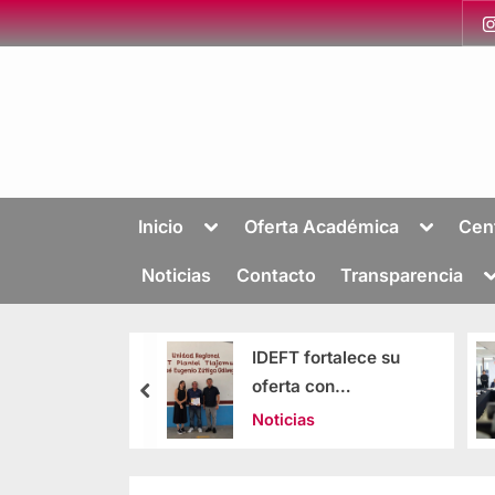
Inicio
Oferta Académica
Cen
Noticias
Contacto
Transparencia
 fortalece su
En sesión
a con
extraordinaria se
gencia artificial
aprobó el
as
Noticias
presupuesto 2026
del IDEFT