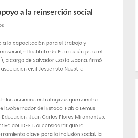
l
oyo a la reinserción social
T
r
os
a
b
 a la capacitación para el trabajo y
a
ón social, el Instituto de Formación para el
T), a cargo de Salvador Cosío Gaona, firmó
j
asociación civil Jesucristo Nuestra
o
d
e
l
 de las acciones estratégicas que cuentan
E
 del Gobernador del Estado, Pablo Lemus
s
e Educación, Juan Carlos Flores Miramontes,
t
iva del IDEFT, al considerar que la
ramienta clave para la inclusión social, la
a