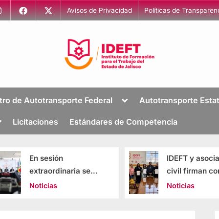
Avisos de Privacidad
Políticas de Transparen
I
Capacitación
para
n
tro de Autotransporte Federal
Autotransporte Estat
el
s
Trabajo
Licitaciones
Estándares de Competencia
t
i
t
IDEFT y asociación
Capacitación 
u
civil firman convenio
nivel por con
t
para impulsar la
IDEFT y Eric
Noticias
Noticias
o
reinserción laboral en
Jalisco
d