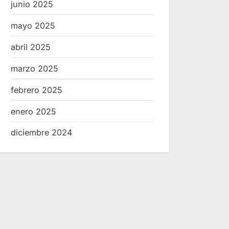
junio 2025
mayo 2025
abril 2025
marzo 2025
febrero 2025
enero 2025
Impulsan capacitación y
IDEFT y CAN
empleabilidad en Acatic y
profesionale
diciembre 2024
Atotonilco
Noticias
Noticias