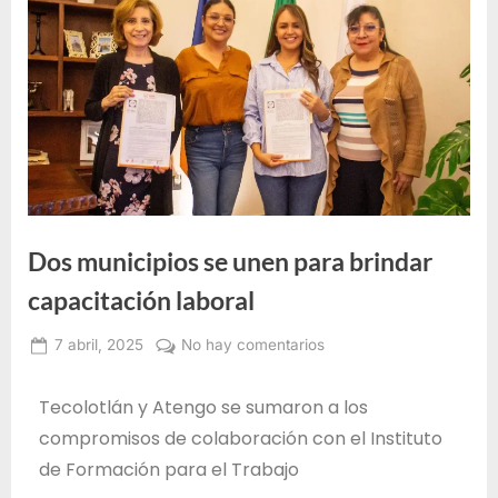
e
F
o
r
m
a
c
i
Dos municipios se unen para brindar
ó
n
capacitación laboral
p
7 abril, 2025
No hay comentarios
a
Administrador
r
IDEFT
Tecolotlán y Atengo se sumaron a los
a
compromisos de colaboración con el Instituto
e
de Formación para el Trabajo
l