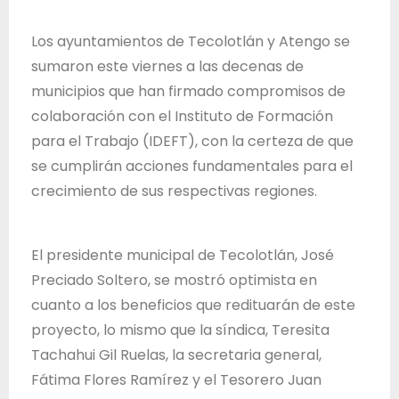
T
r
Los ayuntamientos de Tecolotlán y Atengo se
a
sumaron este viernes a las decenas de
b
municipios que han firmado compromisos de
a
colaboración con el Instituto de Formación
j
para el Trabajo (IDEFT), con la certeza de que
o
se cumplirán acciones fundamentales para el
d
crecimiento de sus respectivas regiones.
e
l
El presidente municipal de Tecolotlán, José
E
Preciado Soltero, se mostró optimista en
s
cuanto a los beneficios que redituarán de este
t
proyecto, lo mismo que la síndica, Teresita
a
Tachahui Gil Ruelas, la secretaria general,
d
Fátima Flores Ramírez y el Tesorero Juan
o