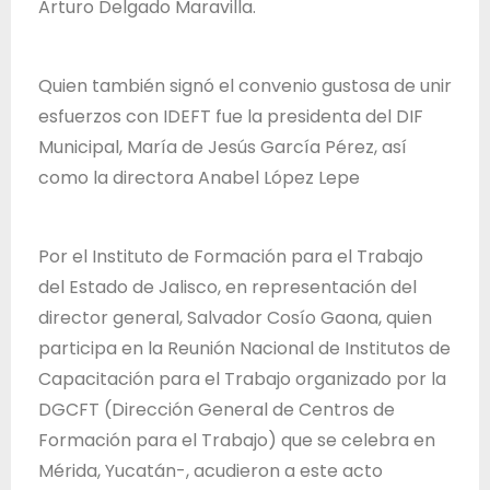
Arturo Delgado Maravilla.
d
e
J
Quien también signó el convenio gustosa de unir
a
esfuerzos con IDEFT fue la presidenta del DIF
l
Municipal, María de Jesús García Pérez, así
i
como la directora Anabel López Lepe
s
c
Por el Instituto de Formación para el Trabajo
o
del Estado de Jalisco, en representación del
director general, Salvador Cosío Gaona, quien
participa en la Reunión Nacional de Institutos de
Capacitación para el Trabajo organizado por la
DGCFT (Dirección General de Centros de
Formación para el Trabajo) que se celebra en
Mérida, Yucatán-, acudieron a este acto