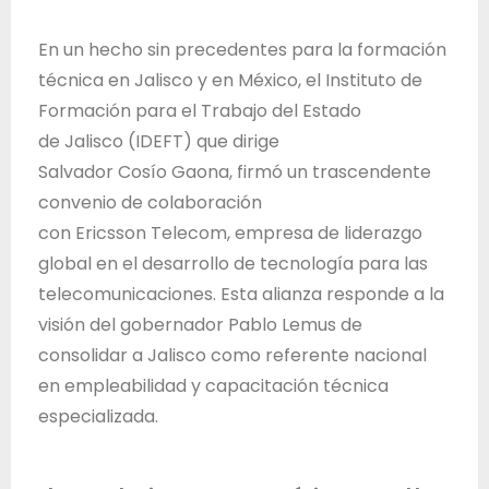
T
r
En un hecho sin precedentes para la formación
a
técnica en Jalisco y en México, el Instituto de
b
Formación para el Trabajo del Estado
a
de Jalisco (IDEFT) que dirige
j
Salvador Cosío Gaona, firmó un trascendente
o
convenio de colaboración
d
con Ericsson Telecom, empresa de liderazgo
e
global en el desarrollo de tecnología para las
l
telecomunicaciones. Esta alianza responde a la
E
visión del gobernador Pablo Lemus de
s
consolidar a Jalisco como referente nacional
t
en empleabilidad y capacitación técnica
a
especializada.
d
o