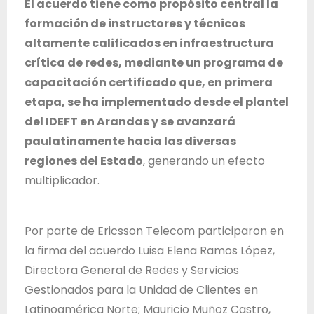
El acuerdo tiene como propósito central la
d
formación de instructores y técnicos
e
altamente calificados en infraestructura
J
crítica de redes, mediante un programa de
a
capacitación certificado que, en primera
l
etapa, se ha implementado desde el plantel
i
del IDEFT en Arandas y se avanzará
s
paulatinamente hacia las diversas
c
regiones del Estado
, generando un efecto
o
multiplicador.
Por parte de Ericsson Telecom participaron en
la firma del acuerdo Luisa Elena Ramos López,
Directora General de Redes y Servicios
Gestionados para la Unidad de Clientes en
Latinoamérica Norte; Mauricio Muñoz Castro,