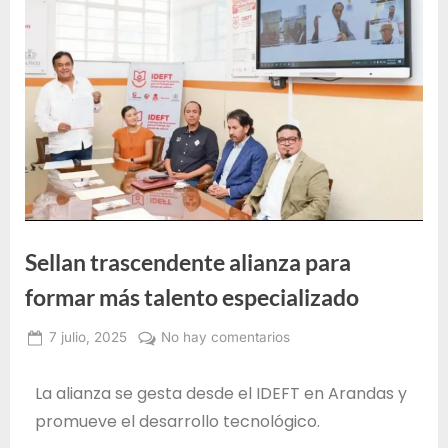
e
F
o
r
m
a
c
i
ó
Sellan trascendente alianza para
n
p
formar más talento especializado
a
7 julio, 2025
No hay comentarios
r
Administrador
a
IDEFT
La alianza se gesta desde el IDEFT en Arandas y
e
promueve el desarrollo tecnológico.
l