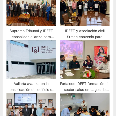
Supremo Tribunal y IDEFT
IDEFT y asociación civil
consolidan alianza para
firman convenio para
potenciar la capacitación del
impulsar la reinserción laboral
personal de justicia en
en Jalisco
Jalisco
Vallarta avanza en la
Fortalece IDEFT formación de
consolidación del edificio del
sector salud en Lagos de
CENALTUR/IDEFT
Moreno