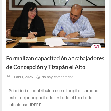
e
F
o
r
m
a
c
i
Formalizan capacitación a trabajadores
ó
n
de Concepción y Tizapán el Alto
p
11 abril, 2025
No hay comentarios
a
Administrador
r
IDEFT
Prioridad el contribuir a que el capital humano
a
esté mejor capacitado en todo el territorio
e
jalisciense: IDEFT
l