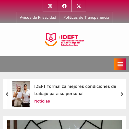
Avisos de Privacidad
Políticas de Transparencia
I
Capacitación
para
n
el
s
Trabajo
t
i
IDEFT formaliza mejores condiciones de
t
trabajo para su personal
u
Noticias
t
o
d