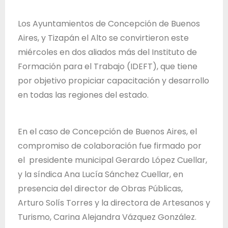
T
r
Los Ayuntamientos de Concepción de Buenos
a
Aires, y Tizapán el Alto se convirtieron este
b
miércoles en dos aliados más del Instituto de
a
Formación para el Trabajo (IDEFT), que tiene
j
por objetivo propiciar capacitación y desarrollo
o
en todas las regiones del estado.
d
e
En el caso de Concepción de Buenos Aires, el
l
compromiso de colaboración fue firmado por
E
el presidente municipal Gerardo López Cuellar,
s
y la síndica Ana Lucía Sánchez Cuellar, en
t
presencia del director de Obras Públicas,
a
Arturo Solís Torres y la directora de Artesanos y
d
Turismo, Carina Alejandra Vázquez González.
o