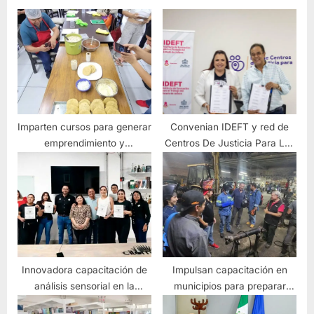
Imparten cursos para generar
Convenian IDEFT y red de
emprendimiento y
Centros De Justicia Para Las
autoempleo
Mujeres impulso a la
productividad
Innovadora capacitación de
Impulsan capacitación en
análisis sensorial en la
municipios para preparar
industria tequilera
soldadores en general