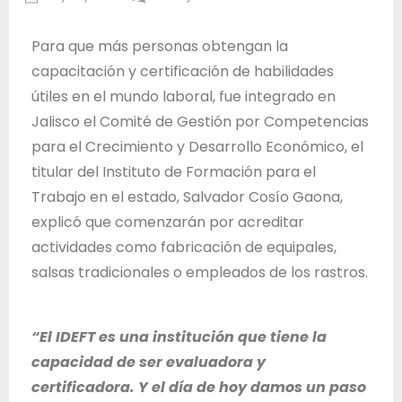
T
Administrador
r
IDEFT
Para que más personas obtengan la
a
capacitación y certificación de habilidades
b
útiles en el mundo laboral, fue integrado en
a
Jalisco el Comité de Gestión por Competencias
j
para el Crecimiento y Desarrollo Económico, el
o
titular del Instituto de Formación para el
d
Trabajo en el estado, Salvador Cosío Gaona,
e
explicó que comenzarán por acreditar
l
actividades como fabricación de equipales,
E
salsas tradicionales o empleados de los rastros.
s
t
a
“El IDEFT es una institución que tiene la
d
capacidad de ser evaluadora y
o
certificadora. Y el día de hoy damos un paso