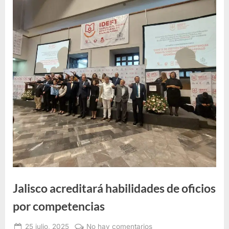
e
F
o
r
m
a
c
i
ó
n
p
a
r
Jalisco acreditará habilidades de oficios
a
por competencias
e
l
25 julio, 2025
No hay comentarios