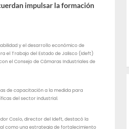
cuerdan impulsar la formación
l
T
r
a
b
abilidad y el desarrollo económico de
a
ra el Trabajo del Estado de Jalisco (Ideft)
j
con el Consejo de Cámaras Industriales de
o
d
e
as de capacitación a la medida para
l
cas del sector industrial.
E
s
t
dor Cosío, director del Ideft, destacó la
a
al como una estrategia de fortalecimiento