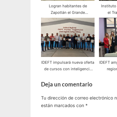
Logran habitantes de
Institut
Zapotlán el Grande
el Tr
capacitarse para fortalecer su
acuerdos
desarrollo
e
IDEFT impulsará nueva oferta
IDEFT amp
de cursos con inteligencia
regio
artificial
empoder
Deja un comentario
Tu dirección de correo electrónico 
están marcados con
*