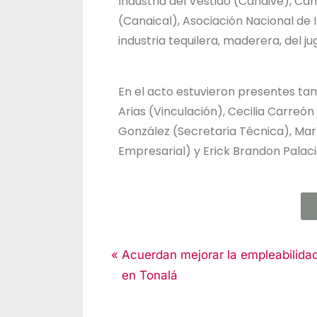
Industria del Vestido (Canaive), Cá
(Canaical), Asociación Nacional de I
industria tequilera, maderera, del j
En el acto estuvieron presentes tam
Arias (Vinculación), Cecilia Carreó
González (Secretaria Técnica), Ma
Empresarial) y Erick Brandon Palacio
Noticias
Acuerdan mejorar la empleabilida
en Tonalá