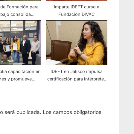
o de Formación para
Imparte IDEFT curso a
abajo consolida
Fundación DIVAC
 para capacitación
n Los Altos
lía capacitación en
IDEFT en Jalisco impulsa
nes y promueve
certificación para intérpretes
amiento femenino
de Lengua de Señas
Mexicana
no será publicada.
Los campos obligatorios