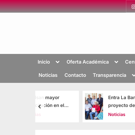
Inicio
Oferta Académica
Cen
Noticias
Contacto
Transparencia
an mayor
Entra La Barca a
ación en el
proyecto de
 productivo
capacitación a sus
s
Noticias
ense
trabajadores