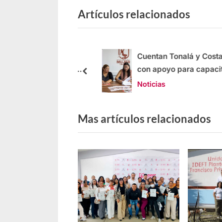
Artículos relacionados
INEEJAD impulsan
Cuentan Tonalá y Costa 
lidad de jóvenes y
con apoyo para capacita
mayores
trabajadores
Noticias
Mas artículos relacionados