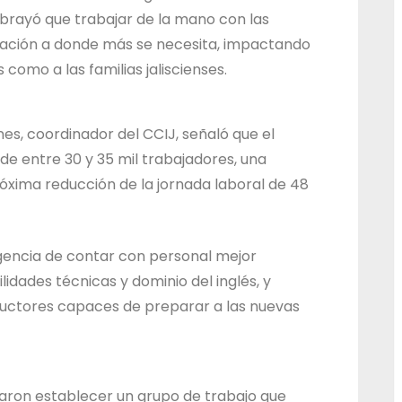
d
brayó que trabajar de la mano con las
o
tación a donde más se necesita, impactando
como a las familias jaliscienses.
d
e
J
es, coordinador del CCIJ, señaló que el
a
t de entre 30 y 35 mil trabajadores, una
l
róxima reducción de la jornada laboral de 48
i
s
gencia de contar con personal mejor
c
dades técnicas y dominio del inglés, y
o
tructores capaces de preparar a las nuevas
daron establecer un grupo de trabajo que