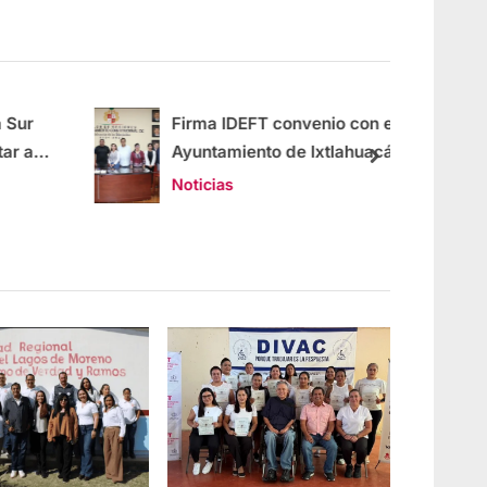
Sur
Firma IDEFT convenio con el
r a
Ayuntamiento de Ixtlahuacán
de los Membrillos
Noticias