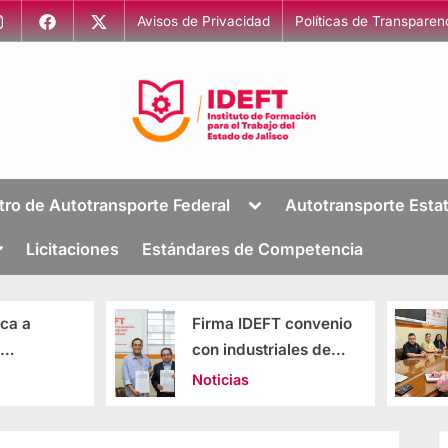
Avisos de Privacidad
Políticas de Transparen
I
Capacitación
para
n
tro de Autotransporte Federal
Autotransporte Estat
el
s
Trabajo
Licitaciones
Estándares de Competencia
t
i
t
Firma IDEFT convenio
Brindan herra
u
con industriales de
laborales a tr
t
Tlajomulco
la reinserción 
Noticias
Noticias
o
d