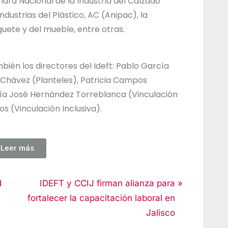
mara Nacional de la Industria del Calzado
ndustrias del Plástico, AC (Anipac), la
uguete y del mueble, entre otras.
bién los directores del Ideft: Pablo García
n Chávez (Planteles), Patricia Campos
ría José Hernández Torreblanca (Vinculación
s (Vinculación Inclusiva).
Leer más
d
IDEFT y CCIJ firman alianza para
fortalecer la capacitación laboral en
Jalisco