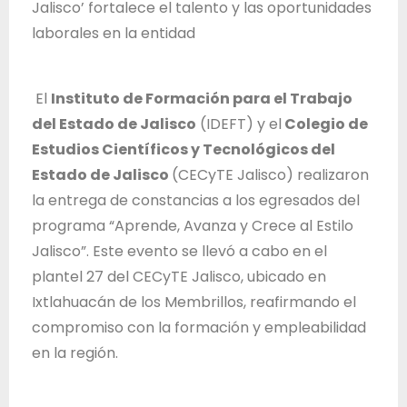
Jalisco’ fortalece el talento y las oportunidades
T
Jiménez
laborales en la entidad
r
a
b
El
Instituto de Formación para el Trabajo
a
del Estado de Jalisco
(IDEFT) y el
Colegio de
j
Estudios Científicos y Tecnológicos del
o
Estado de Jalisco
(CECyTE Jalisco) realizaron
d
la entrega de constancias a los egresados del
e
programa “Aprende, Avanza y Crece al Estilo
l
Jalisco”. Este evento se llevó a cabo en el
E
plantel 27 del CECyTE Jalisco, ubicado en
s
Ixtlahuacán de los Membrillos, reafirmando el
t
compromiso con la formación y empleabilidad
a
en la región.
d
o