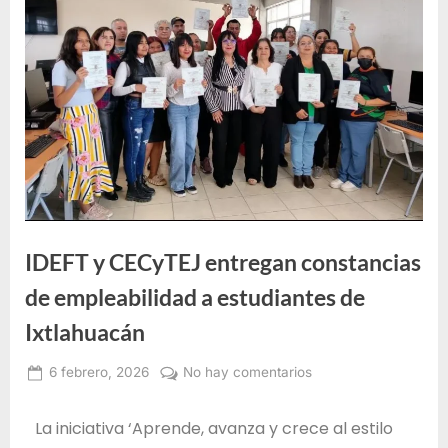
e
F
o
r
m
a
c
i
ó
IDEFT y CECyTEJ entregan constancias
n
p
de empleabilidad a estudiantes de
a
Ixtlahuacán
r
a
6 febrero, 2026
No hay comentarios
Alma
e
Janeth
La iniciativa ‘Aprende, avanza y crece al estilo
l
Santos