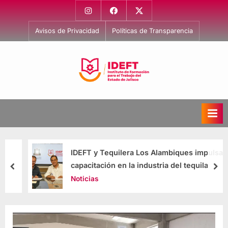
Avisos de Privacidad
Políticas de Transparencia
I
Capacitación
para
n
el
s
Trabajo
t
i
IDEFT y Tequilera Los Alambiques impulsan
t
capacitación en la industria del tequila
u
Noticias
t
o
d