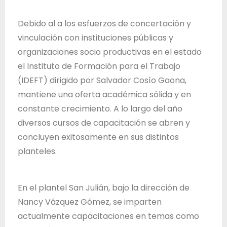
T
r
Debido al a los esfuerzos de concertación y
a
vinculación con instituciones públicas y
b
organizaciones socio productivas en el estado
a
el Instituto de Formación para el Trabajo
j
(IDEFT) dirigido por Salvador Cosío Gaona,
o
mantiene una oferta académica sólida y en
d
constante crecimiento. A lo largo del año
e
diversos cursos de capacitación se abren y
l
concluyen exitosamente en sus distintos
E
planteles.
s
t
En el plantel San Julián, bajo la dirección de
a
Nancy Vázquez Gómez, se imparten
d
actualmente capacitaciones en temas como
o