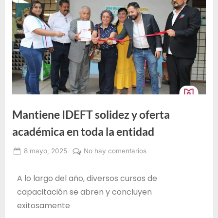
e
F
o
r
m
a
c
i
Mantiene IDEFT solidez y oferta
ó
n
académica en toda la entidad
p
8 mayo, 2025
No hay comentarios
a
Administrador
r
IDEFT
A lo largo del año, diversos cursos de
a
capacitación se abren y concluyen
e
exitosamente
l