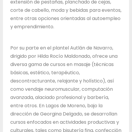
extensión de pestañas, planchado de cejas,
d
corte de cabello, moda y bebidas para eventos,
e
entre otras opciones orientadas al autoempleo
J
y emprendimiento.
a
l
i
Por su parte en el plantel Autlán de Navarro,
s
dirigido por Hilda Rocío Maldonado, ofrece una
c
diversa gama de cursos en masaje (técnicas
o
básicas, estético, terapéutico,
descontracturante, relajante y holístico), así
como vendaje neuromuscular, computación
avanzada, alaciado profesional y barbería,
entre otros. En Lagos de Moreno, bajo la
dirección de Georgina Delgado, se desarrollan
cursos enfocados en actividades productivas y
culturales, tales como bisutería fina, confección