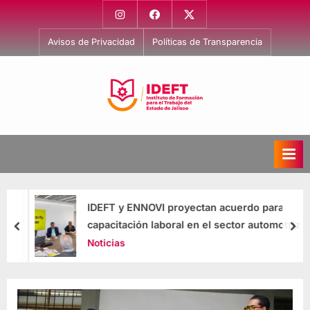
Avisos de Privacidad
Políticas de Transparencia
I
Capacitación
para
n
el
s
Trabajo
t
i
IDEFT y ENNOVI proyectan acuerdo para
t
capacitación laboral en el sector automotriz
u
Noticias
t
o
d