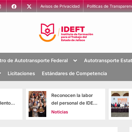
Avisos de Privacidad
Políticas de Transparen
I
Capacitación
para
n
tro de Autotransporte Federal
Autotransporte Estat
el
s
Trabajo
Licitaciones
Estándares de Competencia
t
i
t
Reconocen la labor
IDEFT se suma
u
del personal de IDEFT
construcción 
t
por 25 años de
Jalisco con m
Noticias
Noticias
o
servicio
empleos y mej
capacitación
d