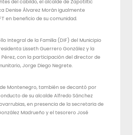
tes del cabildo, el alcalde de Zapotiltic
d
dica Denise Álvarez Morán igualmente
o
FT en beneficio de su comunidad.
d
e
lo Integral de la Familia (DIF) del Municipio
J
residenta Lisseth Guerrero González y la
a
érez, con la participación del director de
l
munitario, Jorge Diego Negrete.
i
s
c
a de Montenegro, también se decantó por
conducto de su alcalde Alfredo Sánchez
o
Covarrubias, en presencia de la secretaria de
González Madrueño y el tesorero José