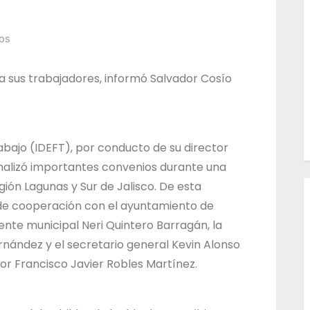
l
T
os
r
a
a sus trabajadores, informó Salvador Cosío
b
a
j
rabajo (IDEFT), por conducto de su director
o
malizó importantes convenios durante una
d
egión Lagunas y Sur de Jalisco. De esta
e
de cooperación con el ayuntamiento de
l
nte municipal Neri Quintero Barragán, la
E
rnández y el secretario general Kevin Alonso
s
dor Francisco Javier Robles Martínez.
t
a