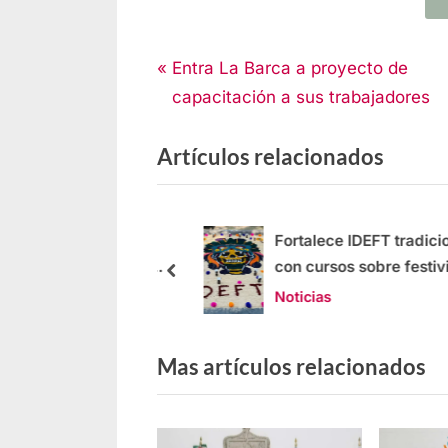
Noticias
Entra La Barca a proyecto de
capacitación a sus trabajadores
Artículos relacionados
plía su oferta
Fortalece IDEFT tradicio
a con convenios en
con cursos sobre festivi
 y Tizapán
Noticias
Mas artículos relacionados