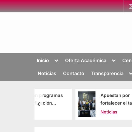
Inicio
Oferta Académica
Cen
Noticias
Contacto
Transparencia
an programas
Apuestan por
ificación
fortalecer el talento
ivo en el
jurídico y
s
Noticias
público
administrativo