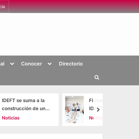
cia
al
Conocer
Directorio
 a la
Firman convenio
de un
IDEFT y Red de
ás
Centros de Justicia
Noticias
or
para las Mujeres