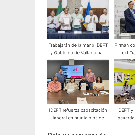
Trabajarán de la mano IDEFT
Firman co
y Gobierno de Vallarta para
del Tr
plusvaluar el capital humano
Servicio
par
capaci
IDEFT refuerza capacitación
IDEFT y
laboral en municipios de
acuerdo
Jalisco
labo