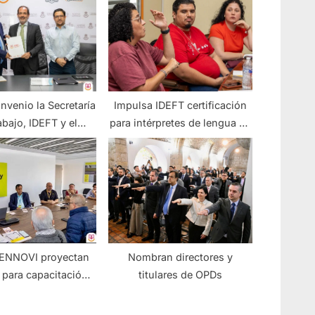
nvenio la Secretaría
Impulsa IDEFT certificación
abajo, IDEFT y el
para intérpretes de lengua de
 Nacional de Empleo
señas
a fortalecer la
tación laboral en
Jalisco
 ENNOVI proyectan
Nombran directores y
 para capacitación
titulares de OPDs
ral en el sector
automotriz