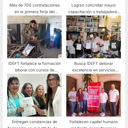
Más de 700 contrataciones
Logran concretar mayor
en la primera feria del
capacitación a trabajadores
empleo, en Puerto Vallarta
en la zona sur
IDEFT fortalece la formación
Busca IDEFT detonar
laboral con cursos de
excelencia en servicios
soldadura
turísticos en la Costa Norte
Entregan constancias de
Fortalecen capital humano