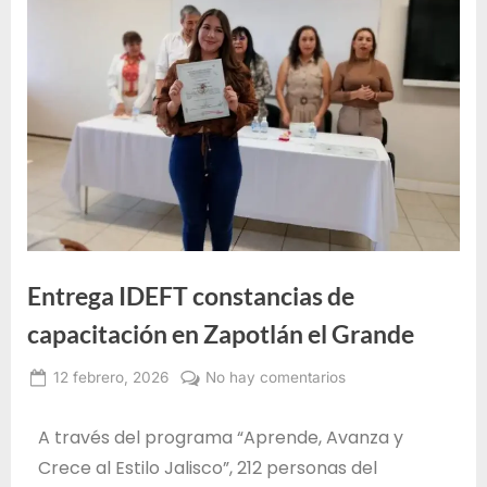
e
F
o
r
m
a
c
i
ó
n
Entrega IDEFT constancias de
p
capacitación en Zapotlán el Grande
a
r
12 febrero, 2026
No hay comentarios
Alma
a
Janeth
e
A través del programa “Aprende, Avanza y
Santos
l
Crece al Estilo Jalisco”, 212 personas del
Jiménez