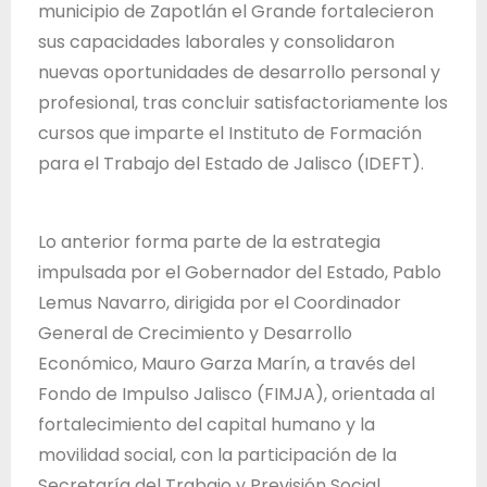
T
municipio de Zapotlán el Grande fortalecieron
r
sus capacidades laborales y consolidaron
a
nuevas oportunidades de desarrollo personal y
b
profesional, tras concluir satisfactoriamente los
a
cursos que imparte el Instituto de Formación
j
para el Trabajo del Estado de Jalisco (IDEFT).
o
d
Lo anterior forma parte de la estrategia
e
impulsada por el Gobernador del Estado, Pablo
l
Lemus Navarro, dirigida por el Coordinador
E
General de Crecimiento y Desarrollo
s
Económico, Mauro Garza Marín, a través del
t
Fondo de Impulso Jalisco (FIMJA), orientada al
a
fortalecimiento del capital humano y la
d
movilidad social, con la participación de la
o
Secretaría del Trabajo y Previsión Social,