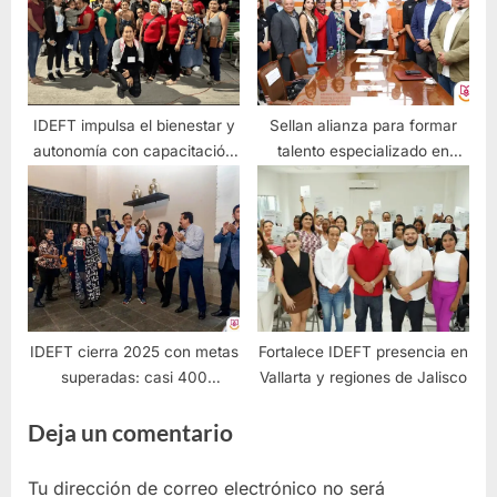
IDEFT impulsa el bienestar y
Sellan alianza para formar
autonomía con capacitación
talento especializado en
para mujeres en Jalisco
telecomunicaciones
IDEFT cierra 2025 con metas
Fortalece IDEFT presencia en
superadas: casi 400
Vallarta y regiones de Jalisco
convenios para impulsar la
Deja un comentario
empleabilidad
Tu dirección de correo electrónico no será