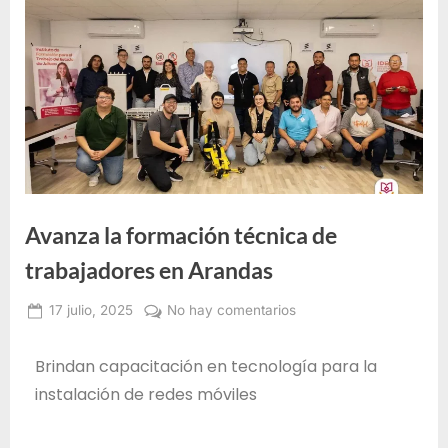
e
F
o
r
m
a
c
i
Avanza la formación técnica de
ó
n
trabajadores en Arandas
p
17 julio, 2025
No hay comentarios
a
Administrador
r
IDEFT
Brindan capacitación en tecnología para la
a
instalación de redes móviles
e
l