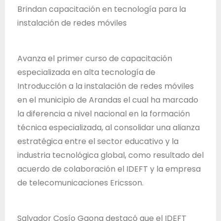
T
Brindan capacitación en tecnología para la
r
instalación de redes móviles
a
b
Avanza el primer curso de capacitación
a
especializada en alta tecnología de
j
Introducción a la instalación de redes móviles
o
en el municipio de Arandas el cual ha marcado
d
la diferencia a nivel nacional en la formación
e
técnica especializada, al consolidar una alianza
l
estratégica entre el sector educativo y la
E
industria tecnológica global, como resultado del
s
acuerdo de colaboración el IDEFT y la empresa
t
de telecomunicaciones Ericsson.
a
d
o
Salvador Cosío Gaona destacó que el IDEFT