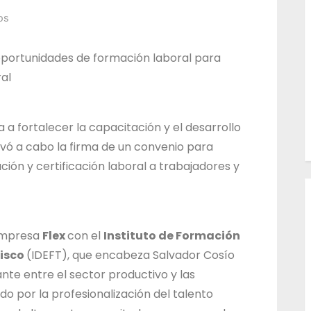
l
os
T
r
oportunidades de formación laboral para
a
al
b
a
 a fortalecer la capacitación y el desarrollo
j
levó a cabo la firma de un convenio para
o
ión y certificación laboral a trabajadores y
d
e
l
 empresa
Flex
con el
Instituto de Formación
E
lisco
(IDEFT), que encabeza Salvador Cosío
s
te entre el sector productivo y las
t
do por la profesionalización del talento
a