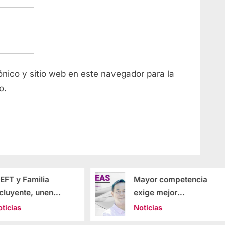
nico y sitio web en este navegador para la
o.
Mayor competencia
IDEFT fortale
exige mejor
capacitación
capacitación.
alianzas estr
Noticias
Noticias