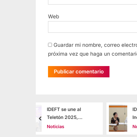
Web
Guardar mi nombre, correo electró
próxima vez que haga un comentari
se une al
IDEFT y Familia
n 2025,
Incluyente, unen
da su
esfuerzos por
as
Noticias
omiso solidario
capacitación