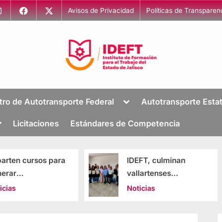
Avisos de Privacidad
Políticas de Transparen
I
Capacitación
para
n
tro de Autotransporte Federal
Autotransporte Estat
el
s
Trabajo
Licitaciones
Estándares de Competencia
t
i
t
IDEFT, culminan
IDEFT impuls
u
vallartenses
programas d
t
capacitación en
capacitación 
Noticias
Noticias
o
diversos oficios
enfoque socia
Jalisco
d