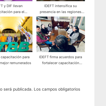
T y DIF llevan
IDEFT intensifica su
itación para el
presencia en las regiones
leo a comunidades
con cursos y capacitaciones
 de Puerto Vallarta
 capacitación para
IDEFT firma acuerdos para
mejor remunerados
fortalecer capacitación
laboral en el estado
no será publicada.
Los campos obligatorios