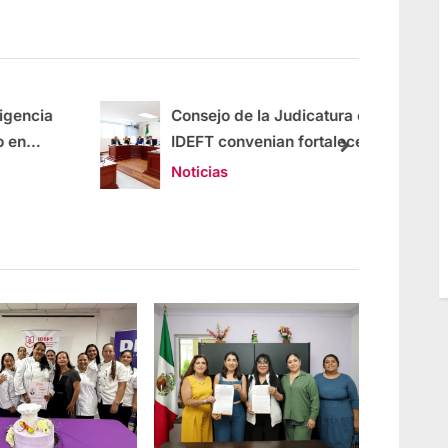
ncia
Consejo de la Judicatura e
IDEFT convenian fortalecer
l
capacitación a servidores
Noticias
públicos del Poder Judicial