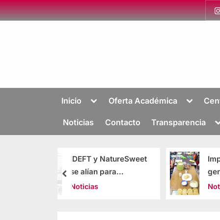
Inicio
Oferta Académica
Cen
Noticias
Contacto
Transparencia
 y NatureSweet
Imparten cursos para
an para
generar
ar la
emprendimiento y
as
Noticias
tación laboral
autoempleo
iones de