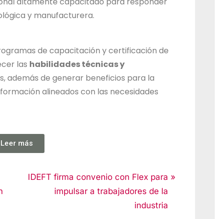
rsonal altamente capacitado para responder
d
nológica y manufacturera.
o
d
ogramas de capacitación y certificación de
e
ecer las
habilidades técnicas y
J
s, además de generar beneficios para la
a
ormación alineados con las necesidades
l
i
s
c
Leer más
o
IDEFT firma convenio con Flex para
n
impulsar a trabajadores de la
industria