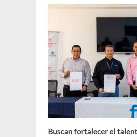
o
Buscan fortalecer el talen