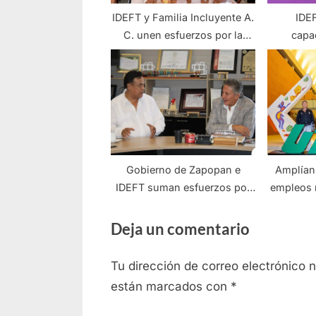
IDEFT y Familia Incluyente A.
IDEF
C. unen esfuerzos por la
capac
inclusión y la capacitación
autoemp
rurales
Gobierno de Zapopan e
Amplían
IDEFT suman esfuerzos por
empleos 
más y mejor empleabilidad
Deja un comentario
Tu dirección de correo electrónico 
están marcados con
*