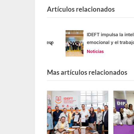
Artículos relacionados
 certificación de
IDEFT impulsa la intelige
en el sector mueblero
emocional y el trabajo en
equipo como motores de
Noticias
desarrollo en Jalisco
Mas artículos relacionados