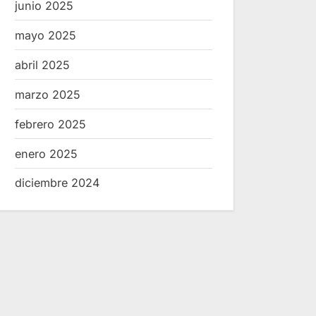
junio 2025
mayo 2025
abril 2025
Consolidan IDEFT y Canaco
IDEFT acerca
marzo 2025
alianza por mejor capital
con impacto 
humano
Huejúcar y H
Noticias
Noticias
febrero 2025
enero 2025
diciembre 2024