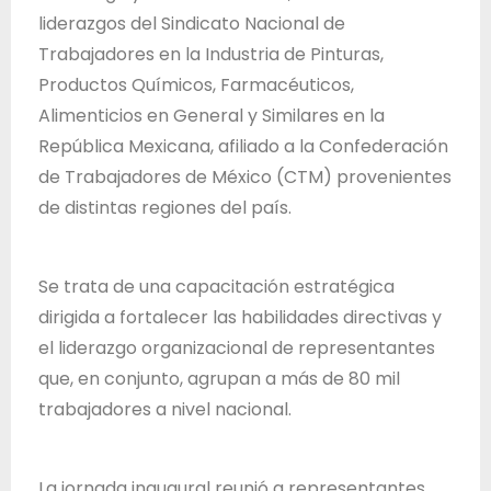
T
liderazgos del Sindicato Nacional de
r
Trabajadores en la Industria de Pinturas,
a
Productos Químicos, Farmacéuticos,
b
Alimenticios en General y Similares en la
a
República Mexicana, afiliado a la Confederación
j
de Trabajadores de México (CTM) provenientes
o
de distintas regiones del país.
d
e
Se trata de una capacitación estratégica
l
dirigida a fortalecer las habilidades directivas y
E
el liderazgo organizacional de representantes
s
que, en conjunto, agrupan a más de 80 mil
t
trabajadores a nivel nacional.
a
d
o
La jornada inaugural reunió a representantes