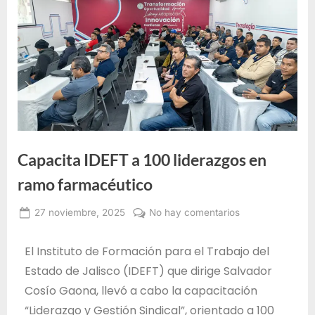
e
F
o
r
m
a
c
i
Capacita IDEFT a 100 liderazgos en
ó
ramo farmacéutico
n
p
27 noviembre, 2025
No hay comentarios
a
Alma
r
Janeth
El Instituto de Formación para el Trabajo del
Santos
a
Estado de Jalisco (IDEFT) que dirige Salvador
Jiménez
e
Cosío Gaona, llevó a cabo la capacitación
l
“Liderazgo y Gestión Sindical”, orientado a 100