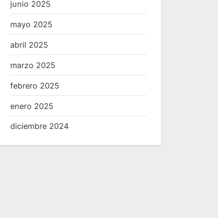
junio 2025
mayo 2025
abril 2025
marzo 2025
febrero 2025
enero 2025
diciembre 2024
Fortalece IDEFT
IDEFT y CI
especialización de industria
impulsarán p
tequilera
en sector teq
Noticias
Noticias