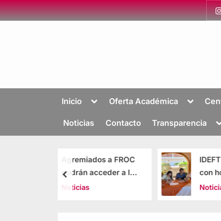
Inicio
Oferta Académica
Cen
Noticias
Contacto
Transparencia
iados a FROC
IDEFT firma alianza
 acceder a la
con hoteles de Puerto
 educativa del
Vallarta
s
Noticias