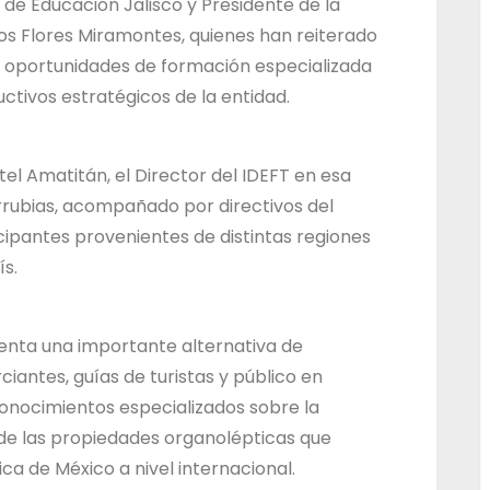
 de Educación Jalisco y Presidente de la
d
los Flores Miramontes, quienes han reiterado
o
 oportunidades de formación especializada
d
ctivos estratégicos de la entidad.
e
J
tel Amatitán, el Director del IDEFT en esa
a
rrubias, acompañado por directivos del
l
ticipantes provenientes de distintas regiones
i
ís.
s
c
esenta una importante alternativa de
o
iantes, guías de turistas y público en
conocimientos especializados sobre la
s de las propiedades organolépticas que
a de México a nivel internacional.