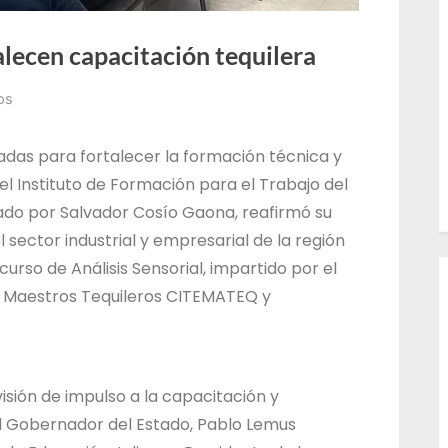
l
T
ecen capacitación tequilera
r
os
a
b
das para fortalecer la formación técnica y
a
 el Instituto de Formación para el Trabajo del
j
ado por Salvador Cosío Gaona, reafirmó su
o
ector industrial y empresarial de la región
d
curso de Análisis Sensorial, impartido por el
e
y Maestros Tequileros CITEMATEQ y
l
E
s
isión de impulso a la capacitación y
t
l Gobernador del Estado, Pablo Lemus
a