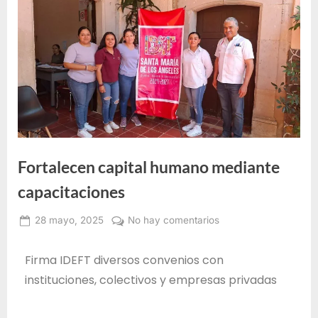
e
F
o
r
m
a
c
i
Fortalecen capital humano mediante
ó
n
capacitaciones
p
28 mayo, 2025
No hay comentarios
a
Administrador
r
IDEFT
Firma IDEFT diversos convenios con
a
instituciones, colectivos y empresas privadas
e
l