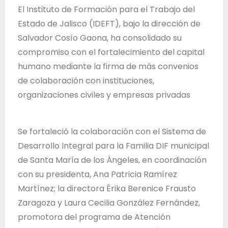
T
El Instituto de Formación para el Trabajo del
r
Estado de Jalisco (IDEFT), bajo la dirección de
a
Salvador Cosío Gaona, ha consolidado su
b
compromiso con el fortalecimiento del capital
a
humano mediante la firma de más convenios
j
de colaboración con instituciones,
o
organizaciones civiles y empresas privadas
d
e
Se fortaleció la colaboración con el Sistema de
l
Desarrollo Integral para la Familia DIF municipal
E
de Santa María de los Ángeles, en coordinación
s
con su presidenta, Ana Patricia Ramírez
t
Martínez; la directora Érika Berenice Frausto
a
Zaragoza y Laura Cecilia González Fernández,
d
promotora del programa de Atención
o