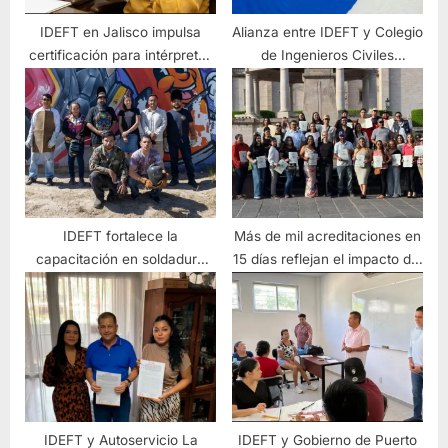
IDEFT en Jalisco impulsa
Alianza entre IDEFT y Colegio
certificación para intérpretes
de Ingenieros Civiles
de Lengua de Señas
fortalece el sector de la
Mexicana
construcción
IDEFT fortalece la
Más de mil acreditaciones en
capacitación en soldadura
15 días reflejan el impacto del
ante la demanda de 5 mil
IDEFT en las regiones de
especialistas en Jalisco
jalisco
IDEFT y Autoservicio La
IDEFT y Gobierno de Puerto