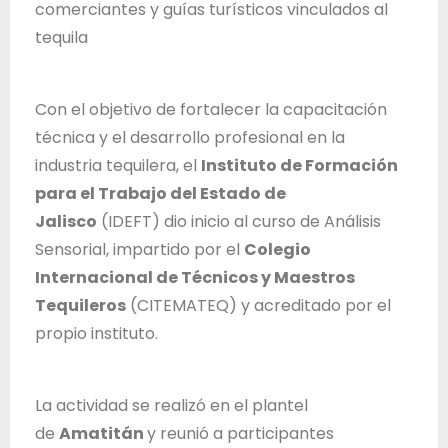
comerciantes y guías turísticos vinculados al
T
tequila
r
a
b
Con el objetivo de fortalecer la capacitación
a
técnica y el desarrollo profesional en la
j
industria tequilera, el
Instituto de Formación
o
para el Trabajo del Estado de
d
Jalisco
(IDEFT) dio inicio al curso de Análisis
e
Sensorial, impartido por el
Colegio
l
Internacional de Técnicos y Maestros
E
Tequileros
(CITEMATEQ) y acreditado por el
s
propio instituto.
t
a
d
La actividad se realizó en el plantel
o
de
Amatitán
y reunió a participantes