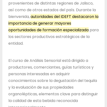
d
provenientes de distintas regiones de Jalisco,
e
así como de otros estados del país. Durante la
J
bienvenida,
autoridades del IDEFT destacaron la
a
importancia de generar mayores
l
oportunidades de formación especializada
para
i
los sectores productivos estratégicos de la
s
entidad.
c
o
El curso de Análisis Sensorial está dirigido a
productores, comerciantes, guías turísticos y
personas interesadas en adquirir
conocimientos sobre la degustación del tequila
y la evaluación de sus propiedades
organolépticas, elementos clave para distinguir
la calidad de esta bebida reconocida