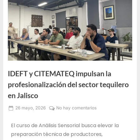
e
F
o
r
m
a
c
i
IDEFT y CITEMATEQ impulsan la
ó
n
profesionalización del sector tequilero
p
en Jalisco
a
r
26 mayo, 2026
No hay comentarios
Alma
a
Janeth
El curso de Análisis Sensorial busca elevar la
e
Santos
preparación técnica de productores,
l
Jiménez