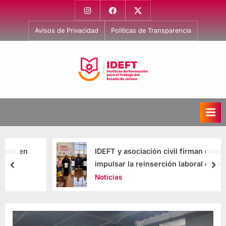
Avisos de Privacidad
Políticas de Transparencia
I
Capacitación
para
n
el
s
Trabajo
t
i
IDEFT y asociación civil firman convenio para
t
impulsar la reinserción laboral en Jalisco
u
Noticias
t
o
d