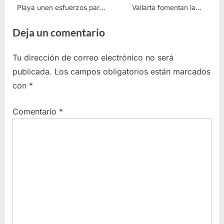
Playa unen esfuerzos para
Vallarta fomentan la
fortalecer el talento laboral en
superación para el empleo
Deja un comentario
Puerto Vallarta
remunerado
Tu dirección de correo electrónico no será
publicada.
Los campos obligatorios están marcados
con
*
Comentario
*