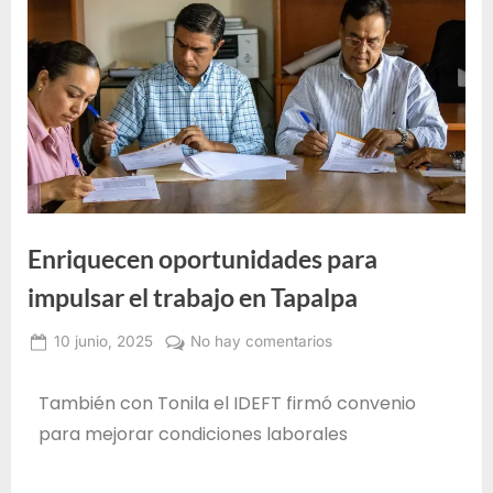
e
F
o
r
m
a
c
i
Enriquecen oportunidades para
ó
n
impulsar el trabajo en Tapalpa
p
10 junio, 2025
No hay comentarios
a
Administrador
r
IDEFT
También con Tonila el IDEFT firmó convenio
a
para mejorar condiciones laborales
e
l