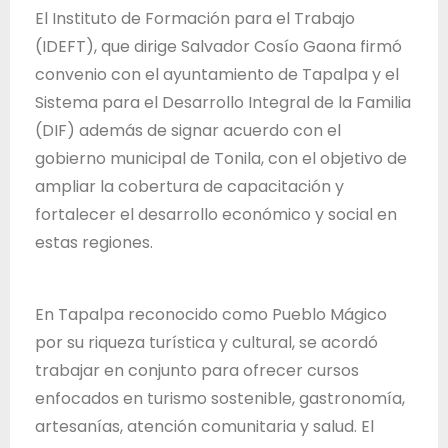
T
El Instituto de Formación para el Trabajo
r
(IDEFT), que dirige Salvador Cosío Gaona firmó
a
convenio con el ayuntamiento de Tapalpa y el
b
Sistema para el Desarrollo Integral de la Familia
a
(DIF) además de signar acuerdo con el
j
gobierno municipal de Tonila, con el objetivo de
o
ampliar la cobertura de capacitación y
d
fortalecer el desarrollo económico y social en
e
estas regiones.
l
E
En Tapalpa reconocido como Pueblo Mágico
s
por su riqueza turística y cultural, se acordó
t
trabajar en conjunto para ofrecer cursos
a
enfocados en turismo sostenible, gastronomía,
d
artesanías, atención comunitaria y salud. El
o