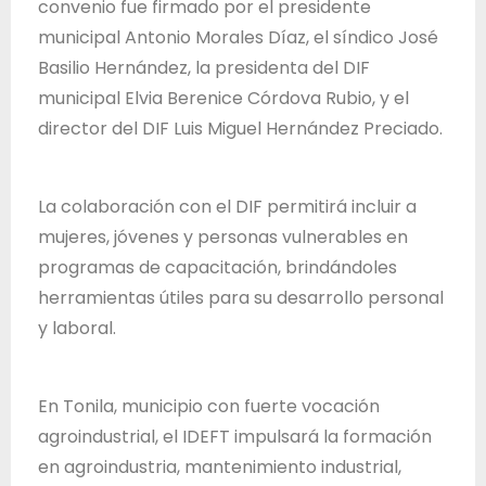
convenio fue firmado por el presidente
d
municipal Antonio Morales Díaz, el síndico José
e
Basilio Hernández, la presidenta del DIF
J
municipal Elvia Berenice Córdova Rubio, y el
a
director del DIF Luis Miguel Hernández Preciado.
l
i
s
La colaboración con el DIF permitirá incluir a
c
mujeres, jóvenes y personas vulnerables en
o
programas de capacitación, brindándoles
herramientas útiles para su desarrollo personal
y laboral.
En Tonila, municipio con fuerte vocación
agroindustrial, el IDEFT impulsará la formación
en agroindustria, mantenimiento industrial,