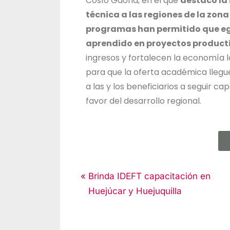
Cosío Gaona, en el que
destacó la 
técnica a las regiones de la zon
programas han permitido que eg
aprendido en proyectos producti
ingresos y fortalecen la economía l
para que la oferta académica llegu
a las y los beneficiarios a seguir c
favor del desarrollo regional.
Noticias
Brinda IDEFT capacitación en
Huejúcar y Huejuquilla