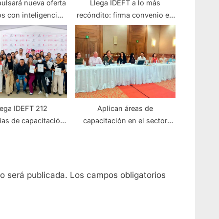
ulsará nueva oferta
Llega IDEFT a lo más
s con inteligencia
recóndito: firma convenio en
artificial
Jilotlán
rega IDEFT 212
Aplican áreas de
ias de capacitación
capacitación en el sector
potlán el Grande
hotelero de Puerto Vallarta
no será publicada.
Los campos obligatorios