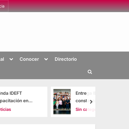
cia
al
Conocer
Directorio
Entrega IDEFT 250
en
constancias en La
Huerta
Sin categoría