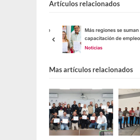
Artículos relacionados
IDEFT constancias de
Más regiones se suman a
ción en PV
capacitación de empleos
Noticias
Mas artículos relacionados