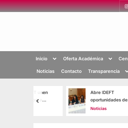
Inicio
Oferta Académica
Cen
Noticias
Contacto
Transparencia
 IDEFT unen
Abre IDEFT
zos para
oportunidades de
cer el talento
capacitación para
s
Noticias
ógico en
hoteleros de Vallarta