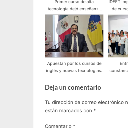
Primer curso de alta
IDEFT imp
tecnología dejó enseñanza
de curso
en redes móviles
Apuestan por los cursos de
Ent
inglés y nuevas tecnologías.
constanc
en Za
Deja un comentario
Tu dirección de correo electrónico 
están marcados con
*
Comentario
*