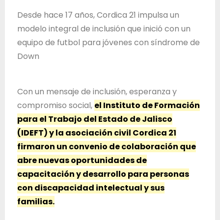
T
Janeth
Desde hace 17 años, Cordica 21 impulsa un
r
Santos
modelo integral de inclusión que inició con un
Jiménez
a
equipo de futbol para jóvenes con síndrome de
b
Down
a
j
o
Con un mensaje de inclusión, esperanza y
d
compromiso social,
el Instituto de Formación
e
para el Trabajo del Estado de Jalisco
l
(IDEFT) y la asociación civil Cordica 21
E
firmaron un convenio de colaboración que
s
abre nuevas oportunidades de
t
capacitación y desarrollo para personas
a
con discapacidad intelectual y sus
d
familias.
o