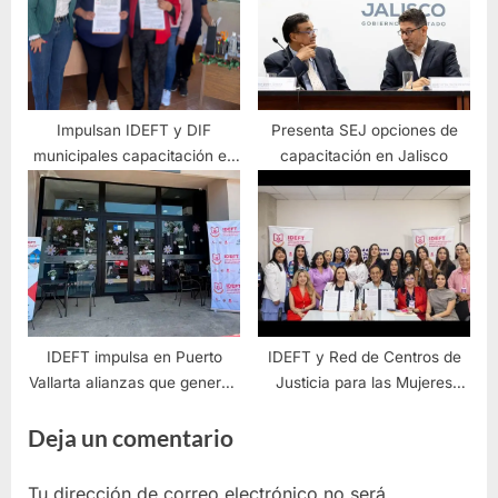
Impulsan IDEFT y DIF
Presenta SEJ opciones de
municipales capacitación en
capacitación en Jalisco
el sureste
IDEFT impulsa en Puerto
IDEFT y Red de Centros de
Vallarta alianzas que generan
Justicia para las Mujeres
capacitación con impacto
impulsan autonomía
Deja un comentario
real
femenina con capacitación
Tu dirección de correo electrónico no será