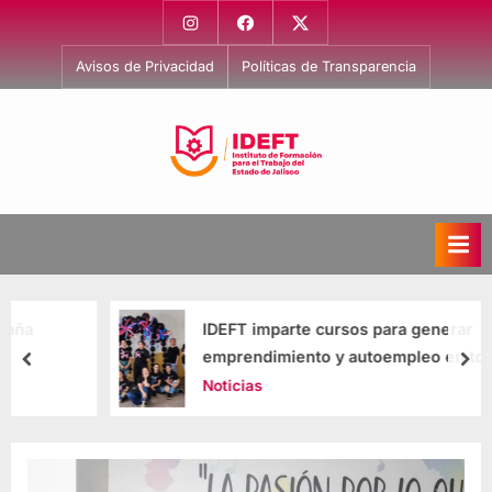
Avisos de Privacidad
Políticas de Transparencia
I
Capacitación
para
n
el
s
Trabajo
t
i
IDEFT imparte cursos para generar
t
emprendimiento y autoempleo en todo
u
Jalisco
Noticias
t
o
d