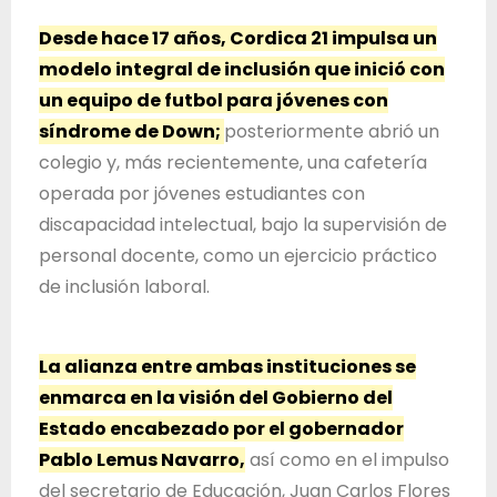
d
Desde hace 17 años, Cordica 21 impulsa un
e
modelo integral de inclusión que inició con
J
un equipo de futbol para jóvenes con
a
síndrome de Down;
posteriormente abrió un
l
colegio y, más recientemente, una cafetería
i
operada por jóvenes estudiantes con
s
discapacidad intelectual, bajo la supervisión de
c
personal docente, como un ejercicio práctico
o
de inclusión laboral.
La alianza entre ambas instituciones se
enmarca en la visión del Gobierno del
Estado encabezado por el gobernador
Pablo Lemus Navarro,
así como en el impulso
del secretario de Educación, Juan Carlos Flores