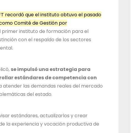
d
o
DEFT recordó que el instituto obtuvo el pasado
al como Comité de Gestión por
d
l primer instituto de formación para el
e
stinción con el respaldo de los sectores
J
ental.
a
l
i
licó,
se impulsó una estrategia para
s
rrollar estándares de competencia con
c
 a atender las demandas reales del mercado
blemáticas del estado.
o
visar estándares, actualizarlos y crear
e la experiencia y vocación productiva de