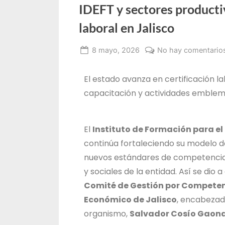
IDEFT y sectores producti
laboral en Jalisco
8 mayo, 2026
No hay comentario
Alma
Janeth
El estado avanza en certificación l
Santos
capacitación y actividades emblem
Jiménez
El
Instituto de Formación para el
continúa fortaleciendo su modelo de
nuevos estándares de competencia
y sociales de la entidad. Así se dio
Comité de Gestión por Competenc
Económico de Jalisco
, encabezada
organismo,
Salvador Cosío Gaon