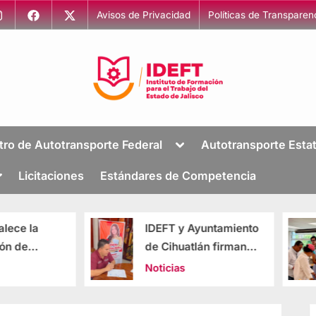
Avisos de Privacidad
Políticas de Transparen
I
Capacitación
para
n
tro de Autotransporte Federal
Autotransporte Estat
el
s
Trabajo
Licitaciones
Estándares de Competencia
t
i
t
IDEFT y Ayuntamiento
Unen fuerzas 
u
de Cihuatlán firman
Secretaría de
t
convenio para
Turismo de Ja
Noticias
Noticias
o
fortalecer la
capacitación laboral
d