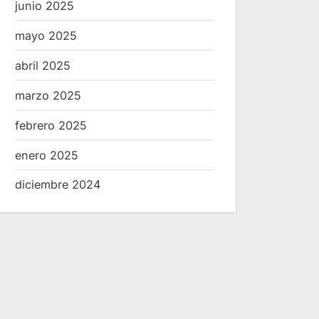
junio 2025
mayo 2025
abril 2025
marzo 2025
febrero 2025
enero 2025
diciembre 2024
IDEFT reconoce el esfuerzo
Impulso al s
de sus egresados con entrega
fabricantes
de constancias y diplomas
suman esfue
Noticias
Noticias