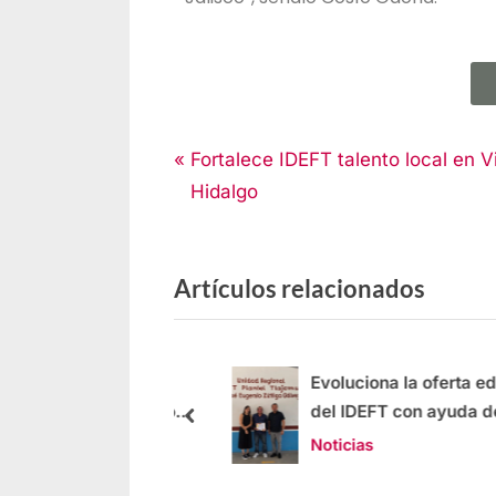
Noticias
Fortalece IDEFT talento local en Vi
Hidalgo
Artículos relacionados
pulsa la
Evoluciona la oferta educ
alización del sector
del IDEFT con ayuda de l
al de Puerto Vallarta
Noticias