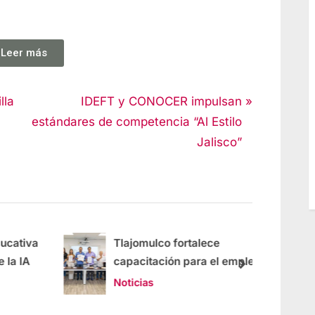
Leer más
lla
IDEFT y CONOCER impulsan
estándares de competencia “Al Estilo
Jalisco”
ativa
Tlajomulco fortalece
a IA
capacitación para el empleo
en diversas áreas
Noticias