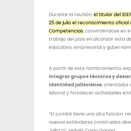
Durante la reunión,
el titular del I
25 de julio el reconocimiento ofici
Competencias
, convirtiéndose en e
trabajo del país en alcanzar esta di
educativo, empresarial y gubernam
A partir de este nombramiento, exp
integrar grupos técnicos y desa
identidad jalisciense
, orientados
laboral y fortalecer actividades em
“El comité tiene una alta función: re
nuevos estándares construidos desd
Jalisco”, señaló Cosío Gaona.