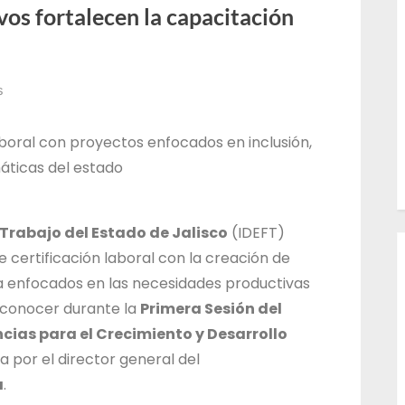
vos fortalecen la capacitación
l
T
r
s
a
b
aboral con proyectos enfocados en inclusión,
a
áticas del estado
j
o
d
 Trabajo del Estado de Jalisco
(IDEFT)
 certificación laboral con la creación de
e
 enfocados en las necesidades productivas
l
 a conocer durante la
Primera Sesión del
E
ias para el Crecimiento y Desarrollo
s
 por el director general del
t
a
.
a