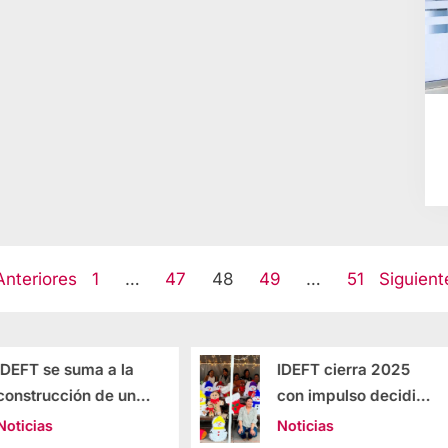
Anteriores
1
…
47
48
49
…
51
Siguient
IDEFT cierra 2025
IDEFT impuls
con impulso decidido
profesionali
al bienestar de las
del sector
Noticias
Noticias
mujeres y al
condominal d