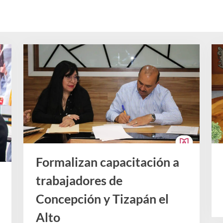
e
F
o
r
m
a
c
i
ó
n
p
Formalizan capacitación a
a
trabajadores de
r
Concepción y Tizapán el
a
Alto
e