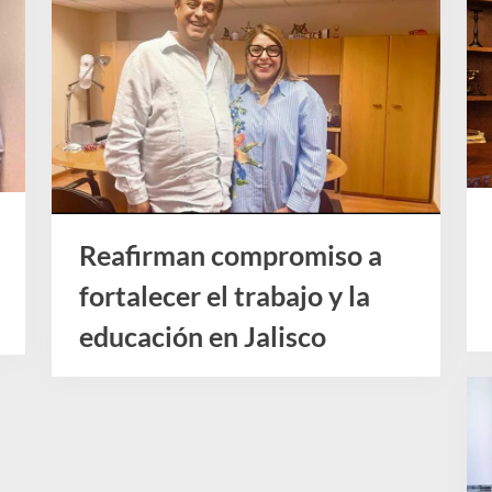
d
o
d
e
J
a
l
i
Reafirman compromiso a
s
fortalecer el trabajo y la
c
educación en Jalisco
o
Noticias