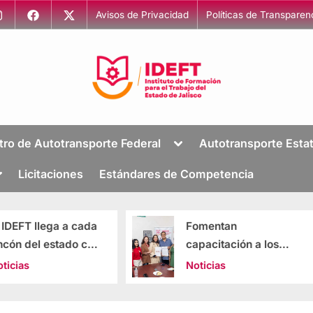
Avisos de Privacidad
Políticas de Transparen
I
Capacitación
para
n
Toggle
tro de Autotransporte Federal
Autotransporte Estat
el
s
sub-
Trabajo
menu
oggle
Licitaciones
Estándares de Competencia
t
ub-
i
enu
t
Fomentan
Impulsan Jal
u
capacitación a los
Seguro, estr
t
operadores de
para fortalec
Noticias
Noticias
o
autotransporte
empleo form
d