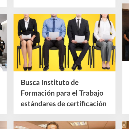
Noticias
l
T
r
a
b
a
j
o
d
Busca Instituto de
e
l
Formación para el Trabajo
E
estándares de certificación
s
Noticias
t
a