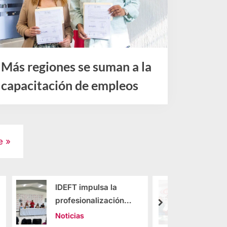
Más regiones se suman a la
capacitación de empleos
Noticias
e
a la
Impulsan la
zación
capacitación del
next
capital humano en
Noticias
e Puerto
sector de la