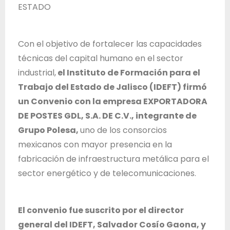
T
ESTADO
r
a
Con el objetivo de fortalecer las capacidades
b
técnicas del capital humano en el sector
a
industrial,
el Instituto de Formación para el
j
Trabajo del Estado de Jalisco (IDEFT) firmó
o
un Convenio con la empresa EXPORTADORA
d
DE POSTES GDL, S.A. DE C.V., integrante de
e
Grupo Polesa,
uno de los consorcios
l
mexicanos con mayor presencia en la
E
fabricación de infraestructura metálica para el
s
sector energético y de telecomunicaciones.
t
a
d
El convenio fue suscrito por el director
o
general del IDEFT, Salvador Cosío Gaona, y