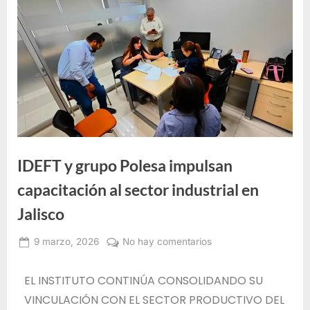
e
F
o
r
m
a
c
i
ó
IDEFT y grupo Polesa impulsan
n
capacitación al sector industrial en
p
Jalisco
a
r
9 marzo, 2026
No hay comentarios
Alma
a
Janeth
e
EL INSTITUTO CONTINÚA CONSOLIDANDO SU
Santos
l
VINCULACIÓN CON EL SECTOR PRODUCTIVO DEL
Jiménez