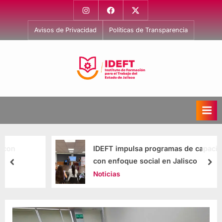
Avisos de Privacidad
Políticas de Transparencia
I
Capacitación
para
n
el
s
Trabajo
t
i
IDEFT impulsa programas de capacitación
t
con enfoque social en Jalisco
u
Noticias
t
o
d