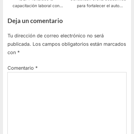
capacitación laboral con
para fortalecer el auto
nuevo convenio junto a
empleo
Deja un comentario
industriales y empresarios de
Tlajomulco
Tu dirección de correo electrónico no será
publicada.
Los campos obligatorios están marcados
con
*
Comentario
*