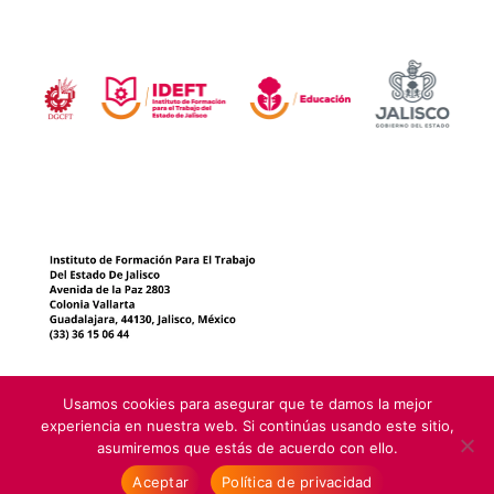
Usamos cookies para asegurar que te damos la mejor
experiencia en nuestra web. Si continúas usando este sitio,
asumiremos que estás de acuerdo con ello.
Instituto de Formación para el Trabajo del Estado de Jalisco 1999-
Aceptar
Política de privacidad
2025