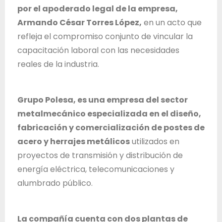
d
por el apoderado legal de la empresa,
e
Armando César Torres López,
en un acto que
J
refleja el compromiso conjunto de vincular la
a
capacitación laboral con las necesidades
l
reales de la industria.
i
s
Grupo Polesa, es una empresa del sector
c
metalmecánico especializada en el diseño,
o
fabricación y comercialización de postes de
acero y herrajes metálicos
utilizados en
proyectos de transmisión y distribución de
energía eléctrica, telecomunicaciones y
alumbrado público.
La compañía cuenta con dos plantas de