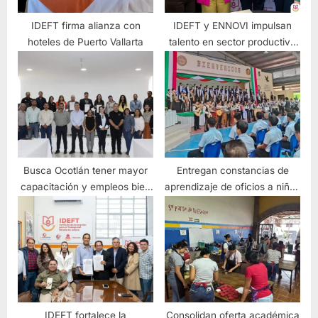
IDEFT firma alianza con
IDEFT y ENNOVI impulsan
hoteles de Puerto Vallarta
talento en sector productivo
de Jalisco
Busca Ocotlán tener mayor
Entregan constancias de
capacitación y empleos bien
aprendizaje de oficios a niños
remunerados
de Ixtlahuacán de los
Membrillos
IDEFT fortalece la
Consolidan oferta académica