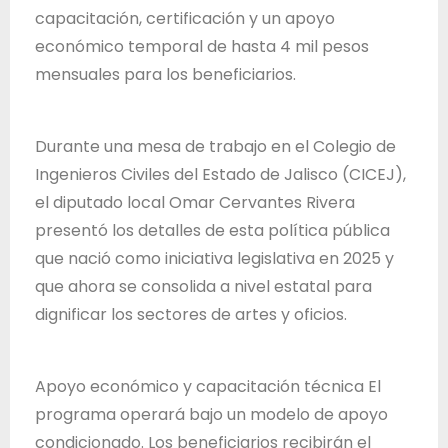
T
capacitación, certificación y un apoyo
r
económico temporal de hasta 4 mil pesos
a
mensuales para los beneficiarios.
b
a
Durante una mesa de trabajo en el Colegio de
j
Ingenieros Civiles del Estado de Jalisco (CICEJ),
o
el diputado local Omar Cervantes Rivera
d
presentó los detalles de esta política pública
e
que nació como iniciativa legislativa en 2025 y
l
que ahora se consolida a nivel estatal para
E
dignificar los sectores de artes y oficios.
s
t
a
Apoyo económico y capacitación técnica El
d
programa operará bajo un modelo de apoyo
o
condicionado. Los beneficiarios recibirán el