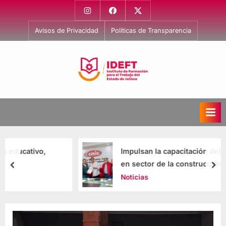
Avisos de Privacidad
Políticas de Transparencia
I
Capacitación
para
n
el
s
Trabajo
t
i
Impulsan la capacitación del capital humano
t
en sector de la construcción
u
Noticias
t
o
d