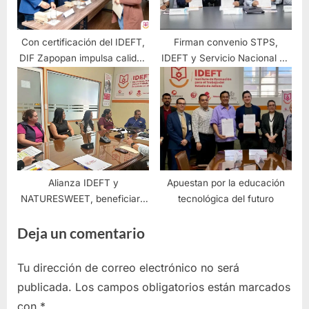
Con certificación del IDEFT,
Firman convenio STPS,
DIF Zapopan impulsa calidad
IDEFT y Servicio Nacional de
en atención ciudadana
Empleo para fortalecer
capacitación laboral en
Jalisco
Alianza IDEFT y
Apuestan por la educación
NATURESWEET, beneficiará
tecnológica del futuro
distintas regiones
Deja un comentario
Tu dirección de correo electrónico no será
publicada.
Los campos obligatorios están marcados
con
*