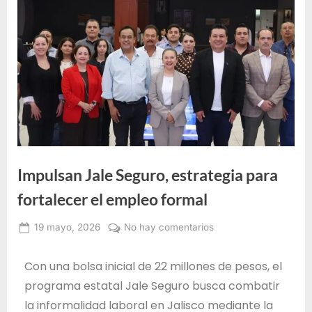
e
F
o
r
m
a
c
i
ó
Impulsan Jale Seguro, estrategia para
n
fortalecer el empleo formal
p
a
19 mayo, 2026
No hay comentarios
r
Alma
Janeth
a
Con una bolsa inicial de 22 millones de pesos, el
Santos
e
programa estatal Jale Seguro busca combatir
Jiménez
l
la informalidad laboral en Jalisco mediante la