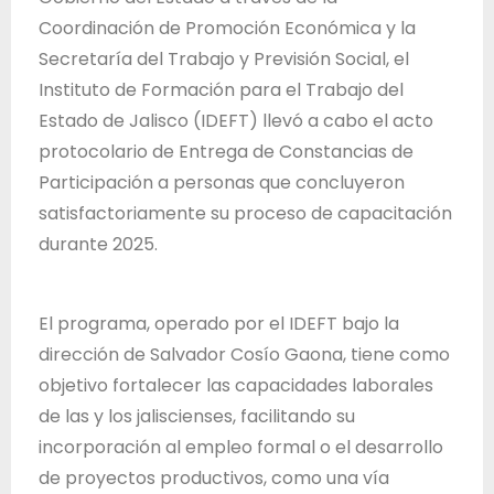
T
Coordinación de Promoción Económica y la
r
Secretaría del Trabajo y Previsión Social, el
a
Instituto de Formación para el Trabajo del
b
Estado de Jalisco (IDEFT) llevó a cabo el acto
a
protocolario de Entrega de Constancias de
j
Participación a personas que concluyeron
o
satisfactoriamente su proceso de capacitación
d
durante 2025.
e
l
E
El programa, operado por el IDEFT bajo la
s
dirección de Salvador Cosío Gaona, tiene como
t
objetivo fortalecer las capacidades laborales
a
de las y los jaliscienses, facilitando su
d
incorporación al empleo formal o el desarrollo
o
de proyectos productivos, como una vía