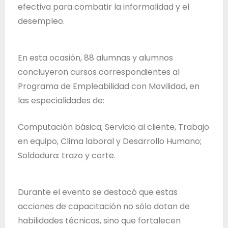
d
efectiva para combatir la informalidad y el
e
desempleo.
J
a
En esta ocasión, 88 alumnas y alumnos
l
concluyeron cursos correspondientes al
i
Programa de Empleabilidad con Movilidad, en
s
las especialidades de:
c
o
Computación básica; Servicio al cliente, Trabajo
en equipo, Clima laboral y Desarrollo Humano;
Soldadura: trazo y corte.
Durante el evento se destacó que estas
acciones de capacitación no sólo dotan de
habilidades técnicas, sino que fortalecen