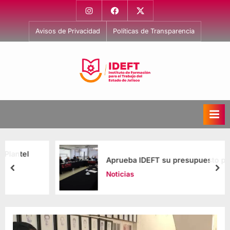
Avisos de Privacidad
Políticas de Transparencia
I
Capacitación
para
n
el
s
Trabajo
t
i
Aprueba IDEFT su presupuesto para 2026
t
Noticias
u
t
o
d