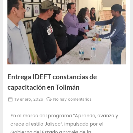
e
F
o
r
m
a
c
i
ó
Entrega IDEFT constancias de
n
p
capacitación en Tolimán
a
19 enero, 2026
No hay comentarios
r
Alma
a
Janeth
En el marco del programa “Aprende, avanza y
Santos
e
crece al estilo Jalisco”, impulsado por el
Jiménez
l
Gobierno del Estado a través de la