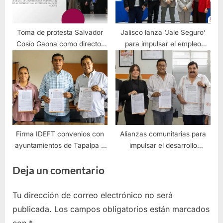
Toma de protesta Salvador
Jalisco lanza ‘Jale Seguro’
Cosío Gaona como director
para impulsar el empleo
de IDEFT
formal con apoyos y
capacitación
Firma IDEFT convenios con
Alianzas comunitarias para
ayuntamientos de Tapalpa y
impulsar el desarrollo
Tonila
socioeconómico
Deja un comentario
Tu dirección de correo electrónico no será
publicada.
Los campos obligatorios están marcados
con
*