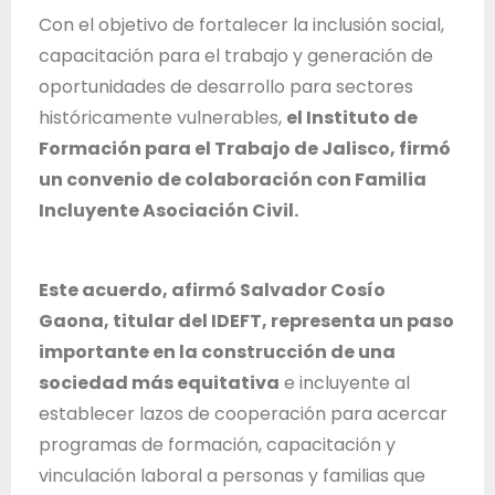
T
Con el objetivo de fortalecer la inclusión social,
r
capacitación para el trabajo y generación de
a
oportunidades de desarrollo para sectores
b
históricamente vulnerables,
el Instituto de
a
Formación para el Trabajo de Jalisco, firmó
j
un convenio de colaboración con Familia
o
Incluyente Asociación Civil.
d
e
Este acuerdo, afirmó Salvador Cosío
l
Gaona, titular del IDEFT, representa un paso
E
importante en la construcción de una
s
sociedad más equitativa
e incluyente al
t
establecer lazos de cooperación para acercar
a
programas de formación, capacitación y
d
vinculación laboral a personas y familias que
o