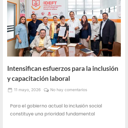
e
F
o
r
m
a
c
i
ó
Intensifican esfuerzos para la inclusión
n
y capacitación laboral
p
11 mayo, 2026
No hay comentarios
a
Alma
r
Janeth
Para el gobierno actual la inclusión social
a
Santos
constituye una prioridad fundamental
e
Jiménez
l