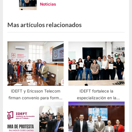
Noticias
Mas artículos relacionados
IDEFT y Ericsson Telecom
IDEFT fortalece la
firman convenio para formar
especialización en la
talento especializado en
industria tequilera con curso
Jalisco.
innovador de Análisis
Sensorial