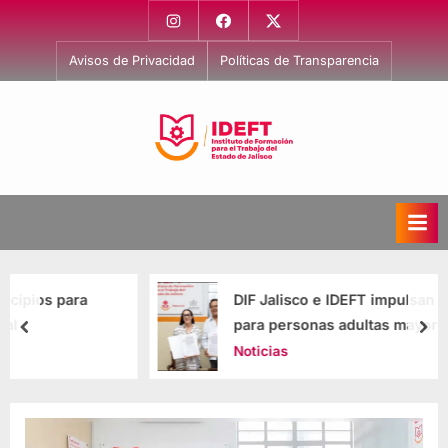
Avisos de Privacidad
Políticas de Transparencia
I
Capacitación
para
n
el
s
Trabajo
t
i
DIF Jalisco e IDEFT impulsan capacitación
t
para personas adultas mayores
u
Noticias
t
o
d