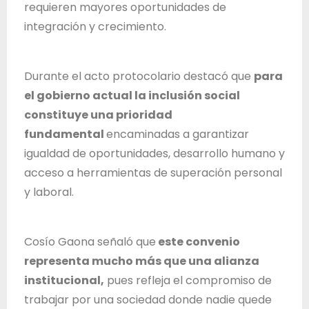
requieren mayores oportunidades de
d
integración y crecimiento.
e
J
a
Durante el acto protocolario destacó que
para
l
el gobierno actual la inclusión social
i
constituye una prioridad
s
fundamental
encaminadas a garantizar
c
igualdad de oportunidades, desarrollo humano y
o
acceso a herramientas de superación personal
y laboral.
Cosío Gaona señaló que
este convenio
representa mucho más que una alianza
institucional,
pues refleja el compromiso de
trabajar por una sociedad donde nadie quede